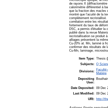
de rayons X (diffractomètre 
calorimétrie différentiel à 
que la fraction des macles d
montré que l’acuité de la te
complètement recristallisé.
corrélation entre les résul
fortement du taux de déforma
DSC, a permis d'étudier la ci
publié dans la revue Materi
recristallisation se produi
alliages présentent la même
Cu-20% at. Mn, laminé à froi
confirmer des résultats de l
Cu-Mn, laminage, microstruc
Item Type:
Thesis (
Subjects:
Q Scien
Faculté 
Divisions:
Matière
Depositing
Bouthai
User:
Date Deposited:
09 Dec 
Last Modified:
09 Dec 
URI:
http://t
Actions (login required