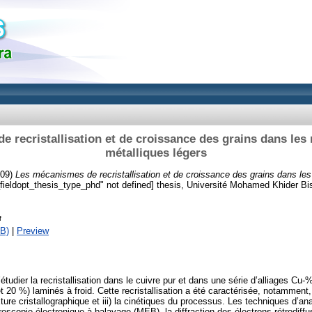
 recristallisation et de croissance des grains dans les 
métalliques légers
09)
Les mécanismes de recristallisation et de croissance des grains dans les
_fieldopt_thesis_type_phd" not defined] thesis, Université Mohamed Khider Bi
f
B)
|
Preview
 d’étudier la recristallisation dans le cuivre pur et dans une série d’alliages C
 20 %) laminés à froid. Cette recristallisation a été caractérisée, notamment,
texture cristallographique et iii) la cinétiques du processus. Les techniques d’an
oscopie électronique à balayage (MEB), la diffraction des électrons rétrodiffu