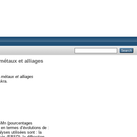
métaux et alliages
 métaux et alliages
skra.
u-%Mn (pourcentages
 en termes d’évolutions de :
alyses utilisées sont : la
sés (EBSD), la diffraction