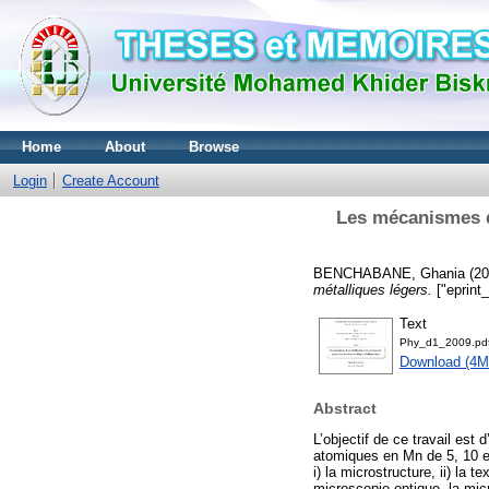
Home
About
Browse
Login
Create Account
Les mécanismes de
BENCHABANE, Ghania
(20
métalliques légers.
["eprint
Text
Phy_d1_2009.pd
Download (4M
Abstract
L’objectif de ce travail est
atomiques en Mn de 5, 10 et
i) la microstructure, ii) la 
microscopie optique, la micr