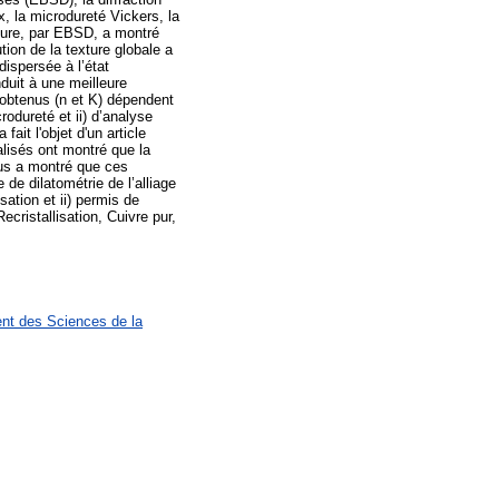
x, la microdureté Vickers, la
ucture, par EBSD, a montré
tion de la texture globale a
dispersée à l’état
duit à une meilleure
 obtenus (n et K) dépendent
odureté et ii) d’analyse
ait l'objet d'un article
alisés ont montré que la
sus a montré que ces
e dilatométrie de l’alliage
sation et ii) permis de
cristallisation, Cuivre pur,
ent des Sciences de la