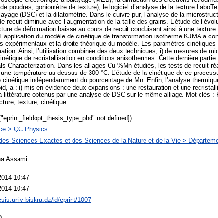
de poudres, goniomètre de texture), le logiciel d’analyse de la texture LaboTe
balayage (DSC) et la dilatométrie. Dans le cuivre pur, l’analyse de la microstr
e recuit diminue avec l’augmentation de la taille des grains. L’étude de l’évolu
xture de déformation baisse au cours de recuit conduisant ainsi à une texture 
 L’application du modèle de cinétique de transformation isotherme KJMA a con
tats expérimentaux et la droite théorique du modèle. Les paramètres cinétiques
tion. Ainsi, l’utilisation combinée des deux techniques, i) de mesures de micr
nétique de recristallisation en conditions anisothermes. Cette dernière partie a f
als Characterization. Dans les alliages Cu-%Mn étudiés, les tests de recuit ré
t à une température au dessus de 300 °C. L’étude de la cinétique de ce proces
 cinétique indépendamment du pourcentage de Mn. Enfin, l’analyse thermique d
d, a : i) mis en évidence deux expansions : une restauration et une recristalli
a littérature obtenus par une analyse de DSC sur le même alliage. Mot clés : Re
ture, texture, cinétique
["eprint_fieldopt_thesis_type_phd" not defined])
ce > QC Physics
des Sciences Exactes et des Sciences de la Nature et de la Vie > Départem
na Assami
2014 10:47
2014 10:47
hesis.univ-biskra.dz/id/eprint/1007
)