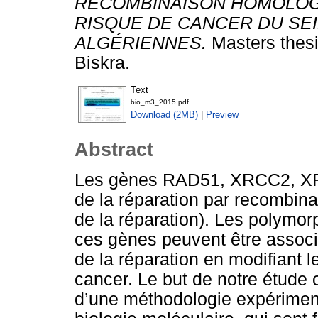
RECOMBINAISON HOMOLOGUE
RISQUE DE CANCER DU SE
ALGÉRIENNES.
Masters thesi
Biskra.
Text
bio_m3_2015.pdf
Download (2MB)
|
Preview
Abstract
Les gènes RAD51, XRCC2, XRC
de la réparation par recombina
de la réparation). Les polymo
ces gènes peuvent être associé
de la réparation en modifiant 
cancer. Le but de notre étude c
d’une méthodologie expérimen