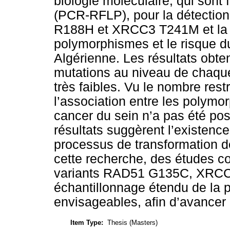
biologie moléculaire, qui sont 
(PCR-RFLP), pour la détecti
R188H et XRCC3 T241M et la p
polymorphismes et le risque d
Algérienne. Les résultats obte
mutations au niveau de chaqu
très faibles. Vu le nombre restr
l’association entre les polymo
cancer du sein n’a pas été po
résultats suggèrent l’existenc
processus de transformation de 
cette recherche, des études c
variants RAD51 G135C, XRC
échantillonnage étendu de la 
envisageables, afin d’avancer
Item Type:
Thesis (Masters)