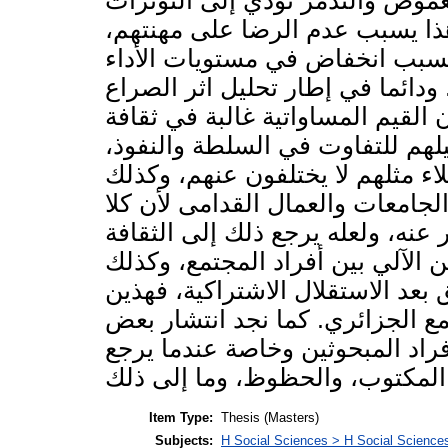
لغموض والتذمر تؤدي إلى التوترات
هذا يسبب عدم الرضا على مهنتهم،
يسبب انخفاض في مستويات الأداء
ودائما في إطار تحليل اثر الصراع
القيم المساواتية غالبة في ثقافة
يلهم للتفاوت في السلطة والنفوذ،
ء مثلهم لا يختلفون عنهم، وكذلك
جامعات والعمال القدامى لأن كلا
عنه، ولعله يرجع ذلك إلى الثقافة
ن الآلي بين أفراد المجتمع، وكذلك
بعد الاستقلال الاشتراكية، فهذين
ع الجزائري. كما نجد انتشار بعض
فراد المبحوثين وخاصة عندما يرجع
Item Type:
Thesis (Masters)
Subjects:
H Social Sciences > H Social Sciences