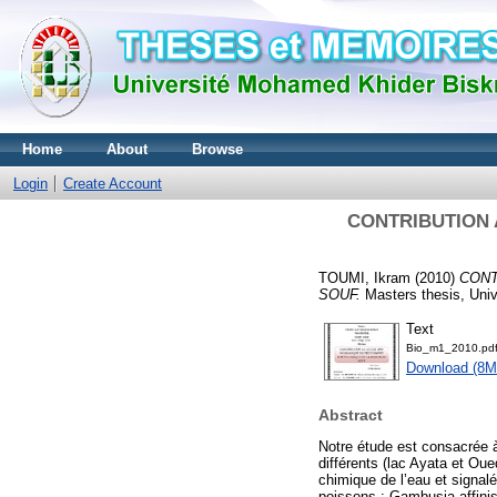
Home
About
Browse
Login
Create Account
CONTRIBUTION 
TOUMI, Ikram
(2010)
CONT
SOUF.
Masters thesis, Univ
Text
Bio_m1_2010.pd
Download (8M
Abstract
Notre étude est consacrée à
différents (lac Ayata et Ou
chimique de l’eau et signal
poissons : Gambusia affinis,