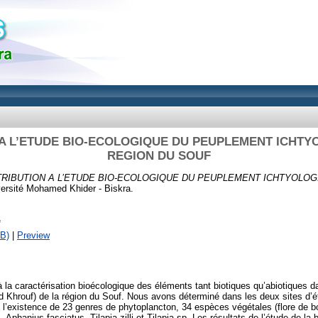
A L’ETUDE BIO-ECOLOGIQUE DU PEUPLEMENT ICHTY
REGION DU SOUF
RIBUTION A L’ETUDE BIO-ECOLOGIQUE DU PEUPLEMENT ICHTYOLOG
ersité Mohamed Khider - Biskra.
f
B)
|
Preview
 la caractérisation bioécologique des éléments tant biotiques qu’abiotiques 
ed Khrouf) de la région du Souf. Nous avons déterminé dans les deux sites d’ét
é l’existence de 23 genres de phytoplancton, 34 espèces végétales (flore de b
 Aphanius fasciatus, Tilapia zilli et Tilapia sp. Les résultats de l’étude de la