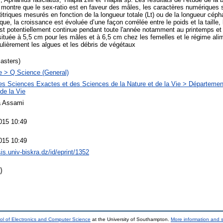
 montre que le sex-ratio est en faveur des mâles, les caractères numériques s
étriques mesurés en fonction de la longueur totale (Lt) ou de la longueur céph
ue, la croissance est évoluée d’une façon corrélée entre le poids et la taille, 
est potentiellement continue pendant toute l'année notamment au printemps et e
située à 5,5 cm pour les mâles et à 6,5 cm chez les femelles et le régime alim
culièrement les algues et les débris de végétaux
asters)
 > Q Science (General)
es Sciences Exactes et des Sciences de la Nature et de la Vie > Départemen
de la Vie
a Assami
015 10:49
015 10:49
sis.univ-biskra.dz/id/eprint/1352
)
ol of Electronics and Computer Science
at the University of Southampton.
More information and s