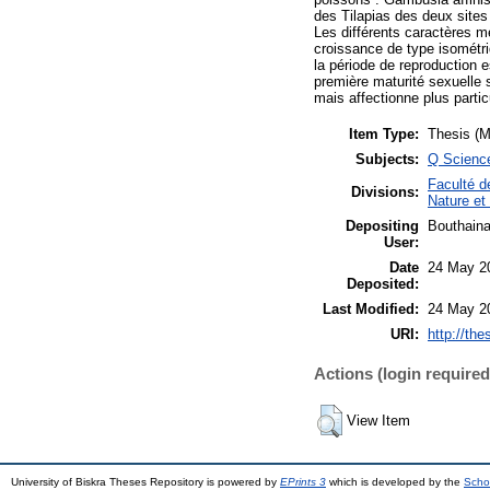
des Tilapias des deux sites
Les différents caractères m
croissance de type isométriq
la période de reproduction 
première maturité sexuelle 
mais affectionne plus parti
Item Type:
Thesis (M
Subjects:
Q Science
Faculté d
Divisions:
Nature et 
Depositing
Bouthain
User:
Date
24 May 2
Deposited:
Last Modified:
24 May 2
URI:
http://the
Actions (login required
View Item
University of Biskra Theses Repository is powered by
EPrints 3
which is developed by the
Scho