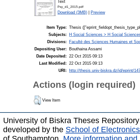
Text
Psy_d1_2015.pdf
Download (3MB)
|
Preview
Item Type:
Thesis (["eprint_fieldopt_thesis_type_p
Subjects:
H Social Sciences > H Social Sciences
Divisions:
Faculté des Sciences Humaines et Soc
Depositing User:
Bouthaina Assami
Date Deposited:
22 Oct 2015 09:13
Last Modified:
22 Oct 2015 09:13
URI:
http://thesis.univ-biskra.dz/id/eprint/14
Actions (login required)
View Item
University of Biskra Theses Repositor
developed by the
School of Electroni
of Southampton.
More information and 