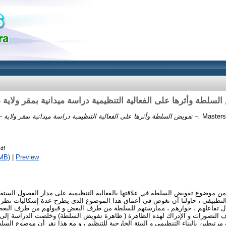
Masters 
تفويض السلطة وأثرها على الفعالية التنظيمية دراسة ميدانية بمقر ولاية – بسكرة –.
df
MB)
|
Preview
من موضوع تفويض السلطة في علاقتها بالفعالية التنظيمية على مدار الفصول الستة 
التطبيقي ، حاولنا أن نغوص في أعماق هذا الموضوع الذي يطرح عدة إشكاليات نظرا ل
 تفاعلهم ، حوارهم ، ممارستهم للسلطة من طرف البعض و قبولهم من طرف البعض ا
اف التصورات و الإدراك لهذه الظاهرة ( ظاهرة تفويض السلطة) وخلصت الدراسة إ
ية مرتبطين بالبناء التنظيمي و البيئة الخارجية للتنظيم ، و مع هذا نقر أن موضوع الس