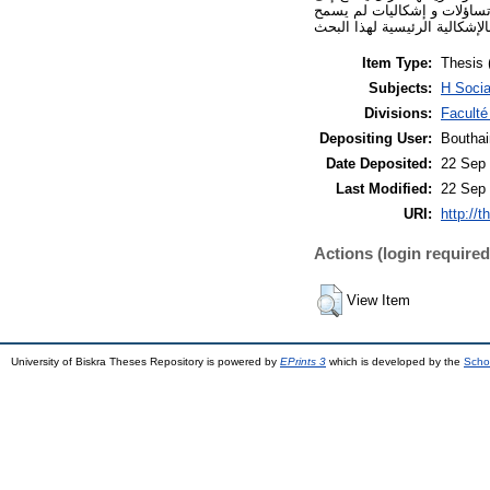
 تساؤلات و إشكاليات لم يسمح
Item Type:
Thesis 
Subjects:
H Socia
Divisions:
Faculté
Depositing User:
Boutha
Date Deposited:
22 Sep 
Last Modified:
22 Sep 
URI:
http://t
Actions (login required
View Item
University of Biskra Theses Repository is powered by
EPrints 3
which is developed by the
Scho