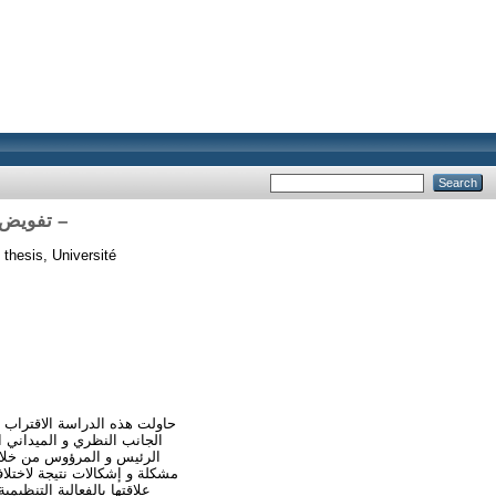
تفويض السلطة وأثرها على الفعالية التنظيمية دراسة ميدانية بمقر ولاية – بسكرة –
thesis, Université
حاولت هذه الدراسة الاقتراب 
الجانب النظري و الميداني 
الرئيس و المرؤوس من خلال
مشكلة و إشكالات نتيجة لاختل
علاقتها بالفعالية التنظيم