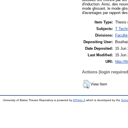
d'induction. Ainsi, des nouv
mode glissant, le mode glis
d'avantages par rapport des
Item Type:
Thesis 
Subjects:
T Techn
Divisions:
Faculté
Depositing User:
Boutha
Date Deposited:
15 Jun 
Last Modified:
15 Jun 
URI:
http://t
Actions (login required
View Item
University of Biskra Theses Repository is powered by
EPrints 3
which is developed by the
Scho