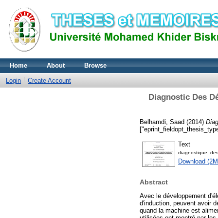
Home
About
Browse
Login
Create Account
Diagnostic Des D
Belhamdi, Saad
(2014)
Dia
["eprint_fieldopt_thesis_ty
Text
diagnostique_de
Download (2M
Abstract
Avec le développement d'él
d'induction, peuvent avoir 
quand la machine est alime
utilisées ont montré par les