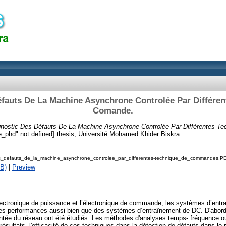
éfauts De La Machine Asynchrone Controlée Par Différen
Comande.
gnostic Des Défauts De La Machine Asynchrone Controlée Par Différentes T
pe_phd" not defined] thesis, Université Mohamed Khider Biskra.
s_defauts_de_la_machine_asynchrone_controlee_par_differentes-technique_de_commandes.P
B)
|
Preview
ectronique de puissance et l’électronique de commande, les systèmes d’ent
des performances aussi bien que des systèmes d’entraînement de DC. D'abord,
ntée du réseau ont été étudiés. Les méthodes d'analyses temps- fréquence o
 résultats, l'efficacité de ces techniques dans la détection de défauts dans le 