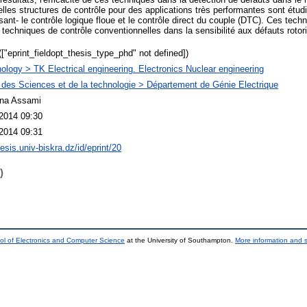
elles structures de contrôle pour des applications très performantes sont étudi
sant- le contrôle logique floue et le contrôle direct du couple (DTC). Ces tec
 techniques de contrôle conventionnelles dans la sensibilité aux défauts rotor
(["eprint_fieldopt_thesis_type_phd" not defined])
ology > TK Electrical engineering. Electronics Nuclear engineering
 des Sciences et de la technologie > Département de Génie Electrique
ina Assami
2014 09:30
2014 09:31
hesis.univ-biskra.dz/id/eprint/20
)
ol of Electronics and Computer Science
at the University of Southampton.
More information and s