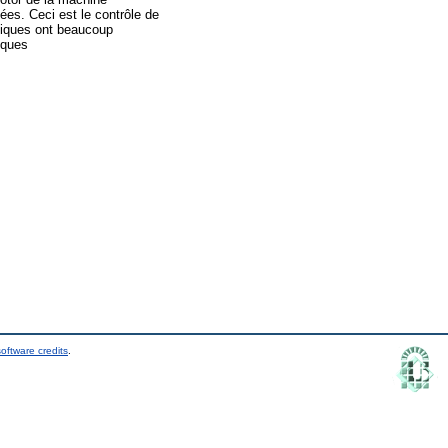
ées. Ceci est le contrôle de
hniques ont beaucoup
iques
oftware credits
.