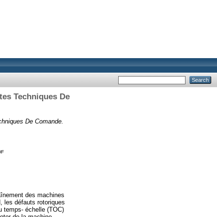
tes Techniques De
echniques De Comande.
DF
raînement des machines
 les défauts rotoriques
u temps- échelle (TOC)
rotor de la machine