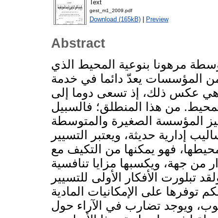
Text
gest_m1_2009.pdf
Download (165kB)
|
Preview
Abstract
سطة مرهونا بنوعية المحيط الذي
من المؤسسات يعدّ دائما في خدمة
 هي عكس ذلك، إذ تسعى دوما إلى
محيط. من هذا المنطلق؛ فالسبيل
ميز المؤسسة الصغيرة والمتوسطة
ليب إدارية حديثة، ويعتبر التسيير
يطها، فهو يمكنها من التكيف مع
 من جهة، ويكسبها مزايا تنافسية
لقد تبلورت الأفكار الأولى للتسيير
 توفرها على الإمكانيات المادية
لوب، ويوجد تضارب في الآراء حول