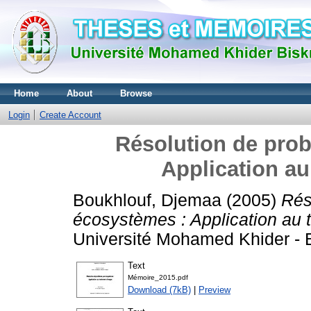
Home
About
Browse
Login
Create Account
Résolution de pro
Application au
Boukhlouf, Djemaa
(2005)
Rés
écosystèmes : Application au 
Université Mohamed Khider - B
Text
Mémoire_2015.pdf
Download (7kB)
|
Preview