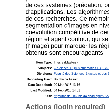
de ces systèmes (prédation, p
d’applications. Les algorithmes
de ces recherches. Ce mémoir
segmentation d’images en nivea
coevolution compétitive de deu
région et agent contour, qui s
(l’image) pour marquer les ré
obtenus sont encourageants.
Item Type:
Thesis (Masters)
Subjects:
Q Science > QA Mathematics > QA75 E
Divisions:
Faculté des Sciences Exactes et des S
Depositing User:
Bouthaina Assami
Date Deposited:
09 Mar 2016 13:16
Last Modified:
04 Feb 2018 14:31
URI:
http://thesis.univ-biskra.dz/id/eprint/22
Actions (login required)