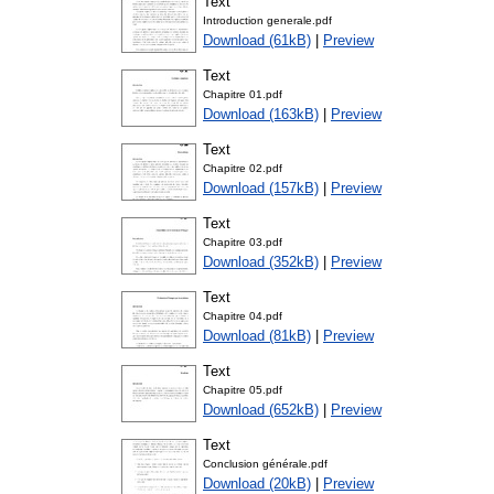
Text
Introduction generale.pdf
Download (61kB)
|
Preview
Text
Chapitre 01.pdf
Download (163kB)
|
Preview
Text
Chapitre 02.pdf
Download (157kB)
|
Preview
Text
Chapitre 03.pdf
Download (352kB)
|
Preview
Text
Chapitre 04.pdf
Download (81kB)
|
Preview
Text
Chapitre 05.pdf
Download (652kB)
|
Preview
Text
Conclusion générale.pdf
Download (20kB)
|
Preview