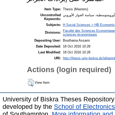
Item Type:
Thesis (Masters)
Uncontrolled
Keywords:
Subjects:
H Social Sciences > HB Economic
Faculté des Sciences Economique
Divisions:
sciences économiques
Depositing User:
Bouthaina Assami
Date Deposited:
18 Oct 2016 10:28
Last Modified:
18 Oct 2016 10:28
URI:
http://thesis.univ-biskra.dz/id/epri
Actions (login required)
View Item
University of Biskra Theses Repositor
developed by the
School of Electroni
of Southampton.
More information and 