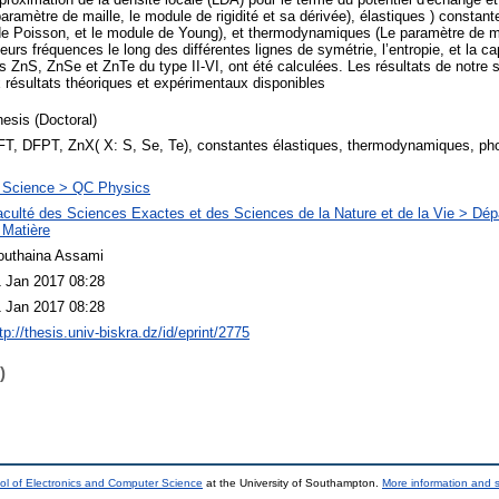
paramètre de maille, le module de rigidité et sa dérivée), élastiques ) constan
t de Poisson, et le module de Young), et thermodynamiques (Le paramètre de mai
urs fréquences le long des différentes lignes de symétrie, l’entropie, et la c
nS, ZnSe et ZnTe du type II-VI, ont été calculées. Les résultats de notre s
 résultats théoriques et expérimentaux disponibles
esis (Doctoral)
FT, DFPT, ZnX( X: S, Se, Te), constantes élastiques, thermodynamiques, ph
 Science > QC Physics
aculté des Sciences Exactes et des Sciences de la Nature et de la Vie > Dé
 Matière
outhaina Assami
1 Jan 2017 08:28
1 Jan 2017 08:28
tp://thesis.univ-biskra.dz/id/eprint/2775
)
ol of Electronics and Computer Science
at the University of Southampton.
More information and s