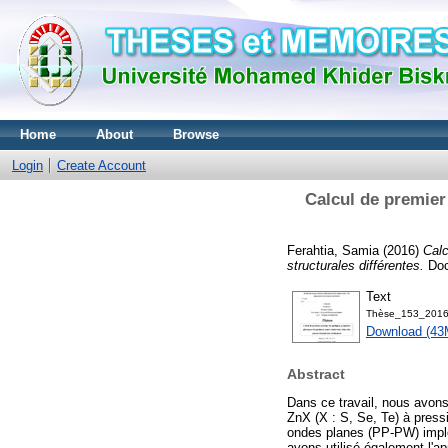
Home
About
Browse
Login
Create Account
Calcul de premier
Ferahtia, Samia
(2016)
Calc
structurales différentes.
Doct
Text
Thèse_153_2016
Download (43
Abstract
Dans ce travail, nous avons
ZnX (X : S, Se, Te) à press
ondes planes (PP-PW) implém
avons utilisé également l'ap