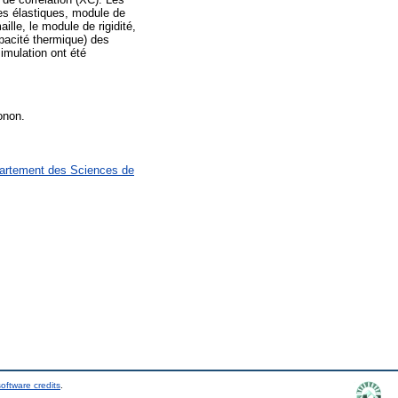
tes élastiques, module de
lle, le module de rigidité,
apacité thermique) des
imulation ont été
onon.
partement des Sciences de
oftware credits
.