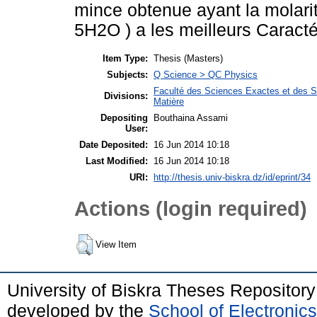
mince obtenue ayant la molarit
5H2O ) a les meilleurs Caracté
Item Type:
Thesis (Masters)
Subjects:
Q Science > QC Physics
Faculté des Sciences Exactes et des Sc
Divisions:
Matière
Depositing
Bouthaina Assami
User:
Date Deposited:
16 Jun 2014 10:18
Last Modified:
16 Jun 2014 10:18
URI:
http://thesis.univ-biskra.dz/id/eprint/34
Actions (login required)
View Item
University of Biskra Theses Repositor
developed by the
School of Electroni