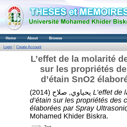
Home
About
Browse
Login
Create Account
L’effet de la molarité d
sur les propriétés 
d’étain SnO2 élabor
يحياوي, صلاح
(2014)
L’effet de 
d’étain sur les propriétés de
élaborées par Spray Ultrasoni
Mohamed Khider Biskra.
Text