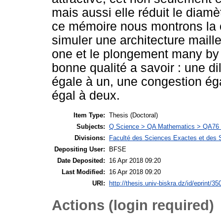
mais aussi elle réduit le diam
ce mémoire nous montrons la c
simuler une architecture mail
one et le plongement many by 
bonne qualité a savoir : une d
égale à un, une congestion ég
égal à deux.
Item Type:
Thesis (Doctoral)
Subjects:
Q Science > QA Mathematics > QA76 
Divisions:
Faculté des Sciences Exactes et des S
Depositing User:
BFSE
Date Deposited:
16 Apr 2018 09:20
Last Modified:
16 Apr 2018 09:20
URI:
http://thesis.univ-biskra.dz/id/eprint/35
Actions (login required)