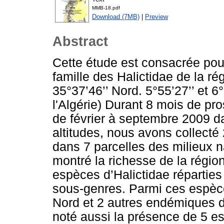
MMB-18.pdf
Download (7MB)
|
Preview
Abstract
Cette étude est consacrée pour 
famille des Halictidae de la r
35°37’46’’ Nord. 5°55’27’’ et 6
l'Algérie) Durant 8 mois de pr
de février à septembre 2009 da
altitudes, nous avons collecté
dans 7 parcelles des milieux n
montré la richesse de la régi
espèces d’Halictidae réparties 
sous-genres. Parmi ces espèce
Nord et 2 autres endémiques d
noté aussi la présence de 5 esp