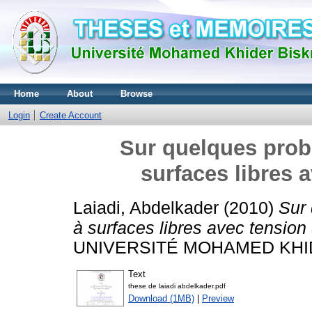
Home
About
Browse
Login
Create Account
Sur quelques pro
surfaces libres 
Laiadi, Abdelkader
(2010)
Sur
à surfaces libres avec tension
UNIVERSITÉ MOHAMED KHID
Text
these de laiadi abdelkader.pdf
Download (1MB)
|
Preview