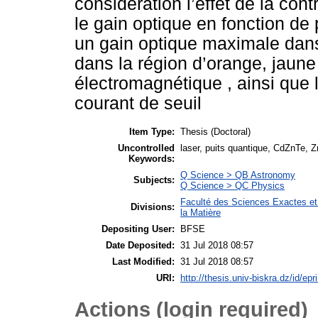
considération l’effet de la con
le gain optique en fonction de 
un gain optique maximale dans
dans la région d’orange, jaune 
électromagnétique , ainsi que 
courant de seuil
Item Type:
Thesis (Doctoral)
Uncontrolled
laser, puits quantique, CdZnTe, Z
Keywords:
Q Science > QB Astronomy
Subjects:
Q Science > QC Physics
Faculté des Sciences Exactes et
Divisions:
la Matière
Depositing User:
BFSE
Date Deposited:
31 Jul 2018 08:57
Last Modified:
31 Jul 2018 08:57
URI:
http://thesis.univ-biskra.dz/id/epr
Actions (login required)