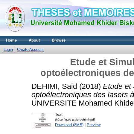
Home
About
Browse
Login
Create Account
Etude et Simul
optoélectroniques de
DEHIMI, Said
(2018)
Etude et 
optoélectroniques des lasers à
UNIVERSITE Mohamed Khider 
Text
thèse finale (said dehimi).pdf
Download (8MB)
|
Preview