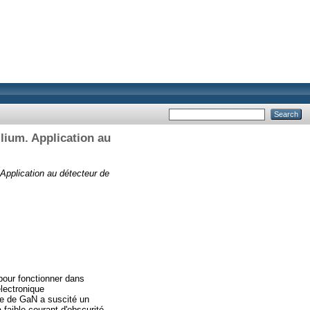
llium. Application au
 Application au détecteur de
pour fonctionner dans
électronique
se de GaN a suscité un
faible courant d'obscurité