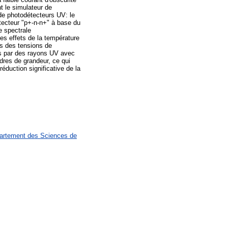
t le simulateur de
 de photodétecteurs UV: le
tecteur "p+-n-n+" à base du
e spectrale
les effets de la température
us des tensions de
urs par des rayons UV avec
dres de grandeur, ce qui
réduction significative de la
partement des Sciences de