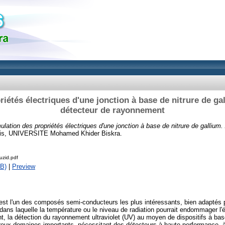
iétés électriques d'une jonction à base de nitrure de ga
détecteur de rayonnement
ulation des propriétés électriques d'une jonction à base de nitrure de gallium.
sis, UNIVERSITE Mohamed Khider Biskra.
uzid.pdf
B)
|
Preview
 est l'un des composés semi-conducteurs les plus intéressants, bien adaptés 
 dans laquelle la température ou le niveau de radiation pourrait endommager l'
, la détection du rayonnement ultraviolet (UV) au moyen de dispositifs à ba
eux domaines importants, nécessitant des détecteurs à haute performance, à 