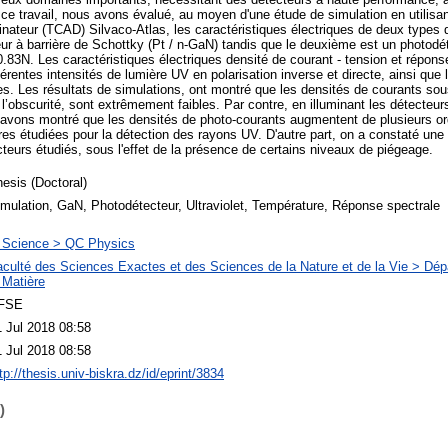
 ce travail, nous avons évalué, au moyen d'une étude de simulation en utilisan
inateur (TCAD) Silvaco-Atlas, les caractéristiques électriques de deux types
ur à barrière de Schottky (Pt / n-GaN) tandis que le deuxième est un photodé
83N. Les caractéristiques électriques densité de courant - tension et répons
rentes intensités de lumière UV en polarisation inverse et directe, ainsi que 
es. Les résultats de simulations, ont montré que les densités de courants so
s l’obscurité, sont extrêmement faibles. Par contre, en illuminant les détecte
s avons montré que les densités de photo-courants augmentent de plusieurs or
tures étudiées pour la détection des rayons UV. D'autre part, on a constaté une 
teurs étudiés, sous l'effet de la présence de certains niveaux de piégeage.
esis (Doctoral)
mulation, GaN, Photodétecteur, Ultraviolet, Température, Réponse spectrale
 Science > QC Physics
aculté des Sciences Exactes et des Sciences de la Nature et de la Vie > Dé
 Matière
FSE
1 Jul 2018 08:58
1 Jul 2018 08:58
tp://thesis.univ-biskra.dz/id/eprint/3834
)