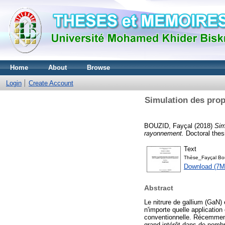
Home
About
Browse
Login
Create Account
Simulation des propr
BOUZID, Fayçal
(2018)
Sim
rayonnement.
Doctoral the
Text
Thèse_Fayçal Bo
Download (7M
Abstract
Le nitrure de gallium (GaN)
n'importe quelle application
conventionnelle. Récemment
grand intérêt dans de nombr