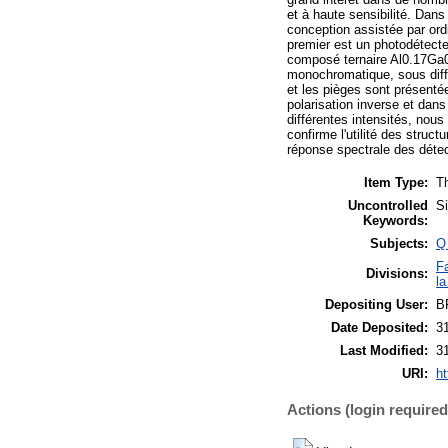
et à haute sensibilité. Dans
conception assistée par ord
premier est un photodétecte
composé ternaire Al0.17Ga0.
monochromatique, sous diffé
et les pièges sont présenté
polarisation inverse et dan
différentes intensités, nou
confirme l'utilité des struc
réponse spectrale des détec
Item Type:
Th
Uncontrolled
Si
Keywords:
Subjects:
Q
F
Divisions:
la
Depositing User:
B
Date Deposited:
3
Last Modified:
3
URI:
ht
Actions (login required