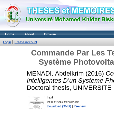
Home
About
Browse
Login
Create Account
Commande Par Les Tec
Système Photovolt
MENADI, Abdelkrim
(2016)
Co
Intelligentes D’un Système P
Doctoral thesis, UNIVERSI
Text
thése FINALE menadiK.pdf
Download (3MB)
|
Preview