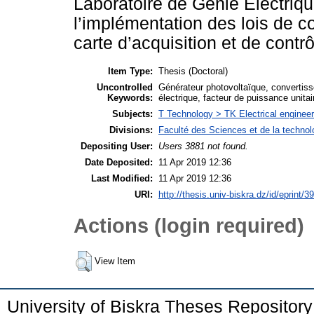
Laboratoire de Génie Electriq
l’implémentation des lois de 
carte d’acquisition et de con
Item Type:
Thesis (Doctoral)
Uncontrolled
Générateur photovoltaïque, convertis
Keywords:
électrique, facteur de puissance unitai
Subjects:
T Technology > TK Electrical engineer
Divisions:
Faculté des Sciences et de la techno
Depositing User:
Users 3881 not found.
Date Deposited:
11 Apr 2019 12:36
Last Modified:
11 Apr 2019 12:36
URI:
http://thesis.univ-biskra.dz/id/eprint/3
Actions (login required)
View Item
University of Biskra Theses Repositor