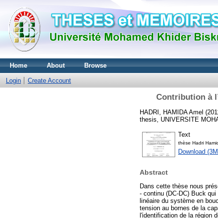
Home
About
Browse
Login
Create Account
Contribution à 
HADRI, HAMIDA Amel
(201
thesis, UNIVERSITE MO
Text
thèse Hadri Hami
Download (3M
Abstract
Dans cette thèse nous prése
- continu (DC-DC) Buck qui
linéaire du système en bouc
tension au bornes de la capa
l'identification de la régio