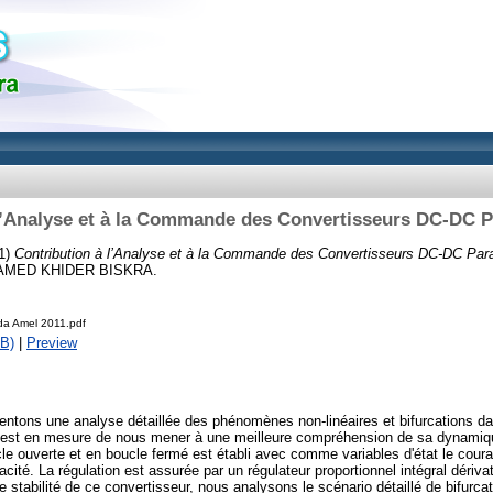
l’Analyse et à la Commande des Convertisseurs DC-DC 
1)
Contribution à l’Analyse et à la Commande des Convertisseurs DC-DC Par
HAMED KHIDER BISKRA.
da Amel 2011.pdf
B)
|
Preview
ntons une analyse détaillée des phénomènes non-linéaires et bifurcations da
 est en mesure de nous mener à une meilleure compréhension de sa dynamiqu
le ouverte et en boucle fermé est établi avec comme variables d'état le couran
cité. La régulation est assurée par un régulateur proportionnel intégral dériva
n de stabilité de ce convertisseur, nous analysons le scénario détaillé de bifurc