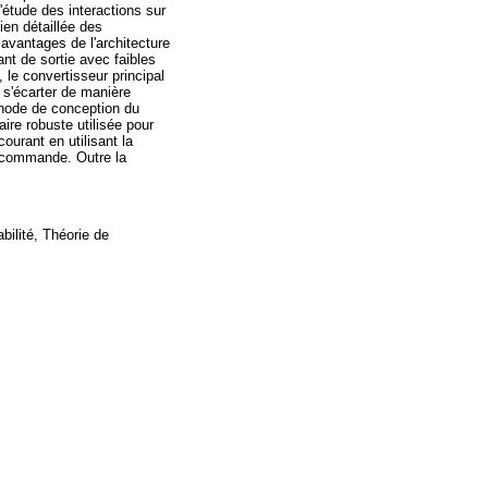
'étude des interactions sur
ien détaillée des
avantages de l'architecture
nt de sortie avec faibles
le convertisseur principal
 s'écarter de manière
thode de conception du
ire robuste utilisée pour
ourant en utilisant la
 commande. Outre la
ilité, Théorie de