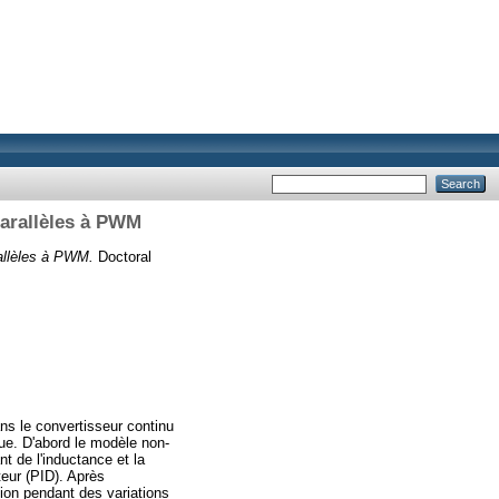
Parallèles à PWM
allèles à PWM.
Doctoral
ns le convertisseur continu
e. D'abord le modèle non-
t de l'inductance et la
teur (PID). Après
ation pendant des variations