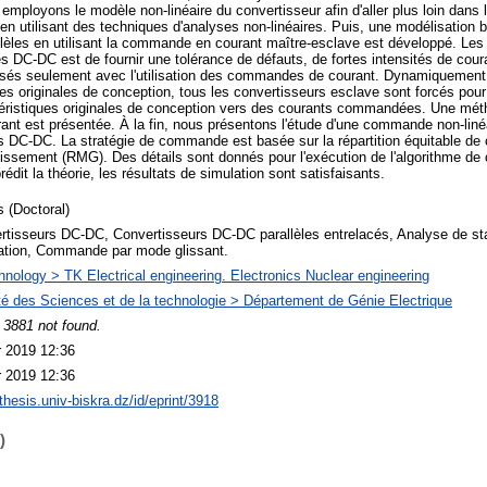
mployons le modèle non-linéaire du convertisseur afin d'aller plus loin dans l
le en utilisant des techniques d'analyses non-linéaires. Puis, une modélisation b
èles en utilisant la commande en courant maître-esclave est développé. Les 
s DC-DC est de fournir une tolérance de défauts, de fortes intensités de coura
lisés seulement avec l'utilisation des commandes de courant. Dynamiquement, 
ues originales de conception, tous les convertisseurs esclave sont forcés pour
actéristiques originales de conception vers des courants commandées. Une mé
ant est présentée. À la fin, nous présentons l'étude d'une commande non-linéa
es DC-DC. La stratégie de commande est basée sur la répartition équitable de c
sement (RMG). Des détails sont donnés pour l'exécution de l'algorithme de
dit la théorie, les résultats de simulation sont satisfaisants.
 (Doctoral)
rtisseurs DC-DC, Convertisseurs DC-DC parallèles entrelacés, Analyse de stab
cation, Commande par mode glissant.
hnology > TK Electrical engineering. Electronics Nuclear engineering
té des Sciences et de la technologie > Département de Génie Electrique
 3881 not found.
r 2019 12:36
r 2019 12:36
/thesis.univ-biskra.dz/id/eprint/3918
)