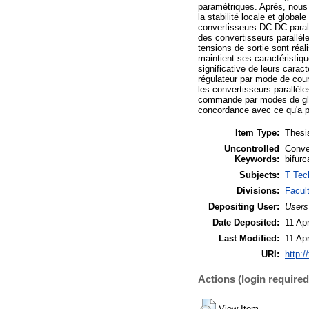
paramétriques. Après, nous e
la stabilité locale et globa
convertisseurs DC-DC parall
des convertisseurs parallèle
tensions de sortie sont réa
maintient ses caractéristiq
significative de leurs car
régulateur par mode de cour
les convertisseurs parallèl
commande par modes de glis
concordance avec ce qu'a pré
Item Type:
Thesis
Uncontrolled
Conve
Keywords:
bifur
Subjects:
T Tec
Divisions:
Facul
Depositing User:
Users
Date Deposited:
11 Ap
Last Modified:
11 Ap
URI:
http:/
Actions (login required
View Item