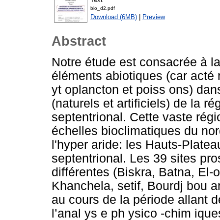
bio_d2.pdf
Download (6MB)
|
Preview
Abstract
Notre étude est consacrée à la
éléments abiotiques (car acté r
yt oplancton et poiss ons) dans
(naturels et artificiels) de la 
septentrional. Cette vaste régi
échelles bioclimatiques du nor
l'hyper aride: les Hauts-Platea
septentrional. Les 39 sites pr
différentes (Biskra, Batna, El-o
Khanchela, setif, Bourdj bou ar
au cours de la période allant d
l’anal ys e ph ysico -chim ique