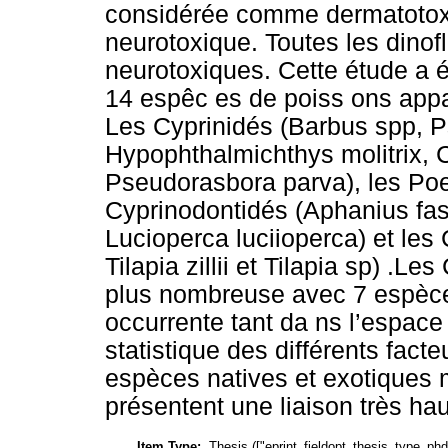
considérée comme dermatoto
neurotoxique. Toutes les dinof
neurotoxiques. Cette étude a é
14 espêc es de poiss ons appar
Les Cyprinidés (Barbus spp, P
Hypophthalmichthys molitrix, Ca
Pseudorasbora parva), les Poec
Cyprinodontidés (Aphanius fasci
Lucioperca luciioperca) et les 
Tilapia zillii et Tilapia sp) .Le
plus nombreuse avec 7 espèces 
occurrente tant da ns l’espace
statistique des différents facte
espèces natives et exotiques 
présentent une liaison très hau
Item Type:
Thesis (["eprint_fieldopt_thesis_type_phd