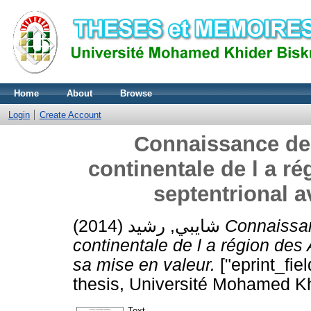
Home
About
Browse
Login
Create Account
Connaissance de 
continentale de l a r
septentrional a
شايبي, رشيد
(2014)
Connaissan
continentale de l a région des
sa mise en valeur.
["eprint_fie
thesis, Université Mohamed Kh
Text