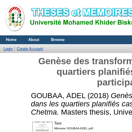
Home
About
Browse
Login
Create Account
Genèse des transforma
quartiers planifi
particip
GOUBAA, ADEL
(2018)
Genèse
dans les quartiers planifiés ca
Chetma.
Masters thesis, Univ
Text
Mémoire GOUBAA ADEL.pdf