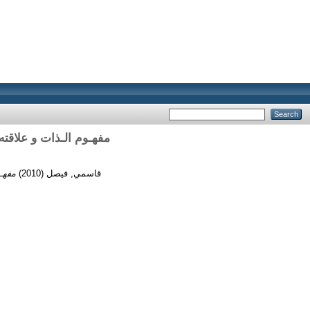
مفهـوم الـذات و علاقته
مفهـو
(2010)
قاسمي, فيصل