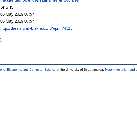
Faculté des Sciences Humaines et Sociales
BFSHS
06 May 2019 07:57
06 May 2019 07:57
http://thesis.univ-biskra.dz/id/eprint/4315
)
ol of Electronics and Computer Science
at the University of Southampton.
More information and s