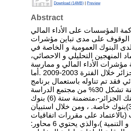
Download (14MB)
|
Preview
Abstract
مة المؤسسات على الأداء المالي
لى الوقوف على مدى تباين مؤشرات
لدى البنوك العمومية و الخاصة في
اد المنهجين التحليلي و الاحصائي،
مؤشرات الأداء المالي و ممارسة
الحوكمة للقطاع البنكي ككل في الجزائر خلال الفترة 2003-2009 .أما
 تم تناوله باستعمال برنامج SPSS وذلك خلال
الفترة 2010-2013 بالاعتماد على عينة تشكل 30% من مجتمع الدراسة
-المقدر بـ20 بنك تجاري معتمد من طرف بنك الجزائر-،متضمنة ستة (6) بنوك
تجارية: ثلاثة (3) بنوك عمومية ،وثلاثة ( 3)بنوك خاصة. ، ومن خلال استبيان
الاعتماد على مقررات اتفاقيات
بازل و مبادئ منظمة التعاون الاقتصادي و التنمية )،والذي يحتوي 6 محاور: