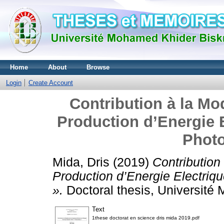
Home
About
Browse
Login
Create Account
Contribution à la Mo
Production d’Energie E
Photo
Mida, Dris
(2019)
Contribution
Production d’Energie Electriq
».
Doctoral thesis, Université
Text
1these doctorat en science dris mida 2019.pdf