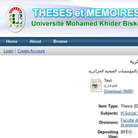
Home
About
Browse
Login
Create Account
رية
Text
1_24.pdf
Download (9MB)
Item Type:
Thesis (D
Subjects:
H Social
Faculté 
Divisions:
économiq
Depositing
BFEG
User: