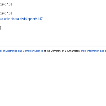
019 07:31
019 07:31
sis.univ-biskra.dz/id/eprint/4447
)
ol of Electronics and Computer Science
at the University of Southampton.
More information and s