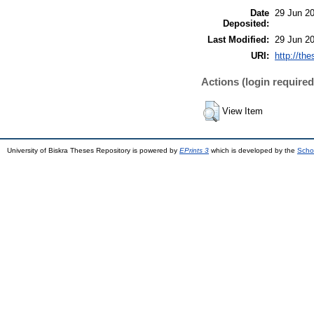
Date
29 Jun 2
Deposited:
Last Modified:
29 Jun 2
URI:
http://the
Actions (login required
View Item
University of Biskra Theses Repository is powered by
EPrints 3
which is developed by the
Scho