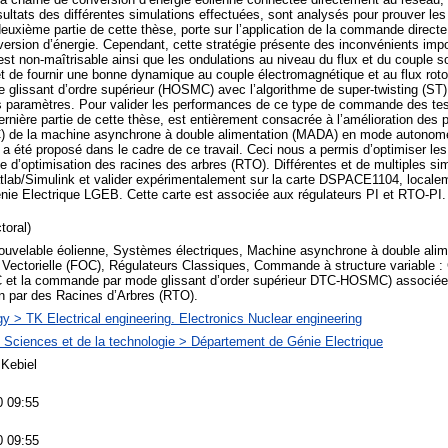
tats des différentes simulations effectuées, sont analysés pour prouver le
uxième partie de cette thèse, porte sur l’application de la commande direct
rsion d’énergie. Cependant, cette stratégie présente des inconvénients impor
t non-maîtrisable ainsi que les ondulations au niveau du flux et du couple s
 et de fournir une bonne dynamique au couple électromagnétique et au flux roto
lissant d’ordre supérieur (HOSMC) avec l’algorithme de super-twisting (ST),
s paramètres. Pour valider les performances de ce type de commande des test
dernière partie de cette thèse, est entièrement consacrée à l’amélioration des
) de la machine asynchrone à double alimentation (MADA) en mode autonome
 a été proposé dans le cadre de ce travail. Ceci nous a permis d’optimiser les
ue d’optimisation des racines des arbres (RTO). Différentes et de multiples s
Matlab/Simulink et valider expérimentalement sur la carte DSPACE1104, localem
nie Electrique LGEB. Cette carte est associée aux régulateurs PI et RTO-PI.
toral)
ouvelable éolienne, Systèmes électriques, Machine asynchrone à double al
ectorielle (FOC), Régulateurs Classiques, Commande à structure variable 
 et la commande par mode glissant d’order supérieur DTC-HOSMC) associée 
n par des Racines d’Arbres (RTO).
y > TK Electrical engineering. Electronics Nuclear engineering
 Sciences et de la technologie > Département de Génie Electrique
Kebiel
0 09:55
0 09:55