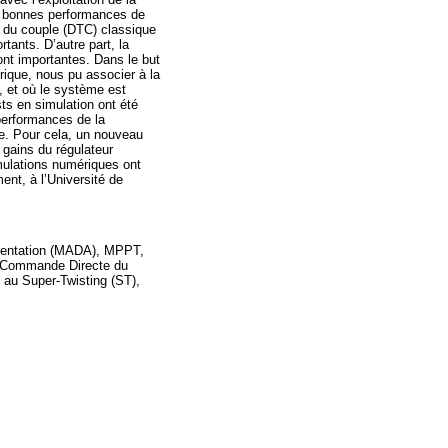
s bonnes performances de
e du couple (DTC) classique
tants. D’autre part, la
ont importantes. Dans le but
rique, nous pu associer à la
 et où le système est
s en simulation ont été
 performances de la
. Pour cela, un nouveau
 gains du régulateur
imulations numériques ont
ent, à l’Université de
imentation (MADA), MPPT,
: Commande Directe du
au Super-Twisting (ST),