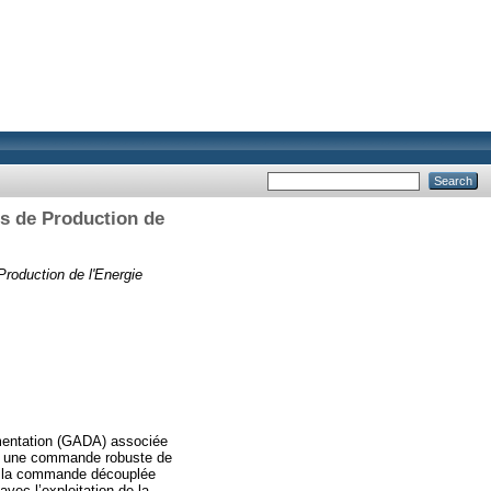
es de Production de
roduction de l'Energie
imentation (GADA) associée
rer une commande robuste de
 de la commande découplée
vec l’exploitation de la