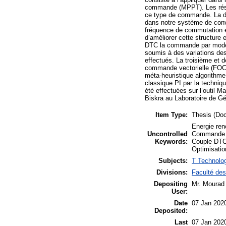
commande (MPPT). Les résul
ce type de commande. La de
dans notre système de conve
fréquence de commutation es
d’améliorer cette structure
DTC la commande par mode g
soumis à des variations de
effectués. La troisième et 
commande vectorielle (FOC
méta-heuristique algorithme
classique PI par la techniq
été effectuées sur l’outil 
Biskra au Laboratoire de Gé
Item Type:
Thesis (Doc
Energie ren
Uncontrolled
Commande V
Keywords:
Couple DTC
Optimisatio
Subjects:
T Technolog
Divisions:
Faculté des
Depositing
Mr. Mourad 
User:
Date
07 Jan 202
Deposited:
Last
07 Jan 202