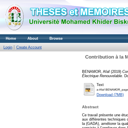
Home
About
Browse
Login
Create Account
Contribution à la 
BENAMOR, Afaf
(2019)
Con
Électrique Renouvelable.
Do
Text
Download (7MB)
Abstract
Ce travail présente une ét
aux différentes techniques
la (GADA), améliorer la qua
consiste à l’appliquer dans