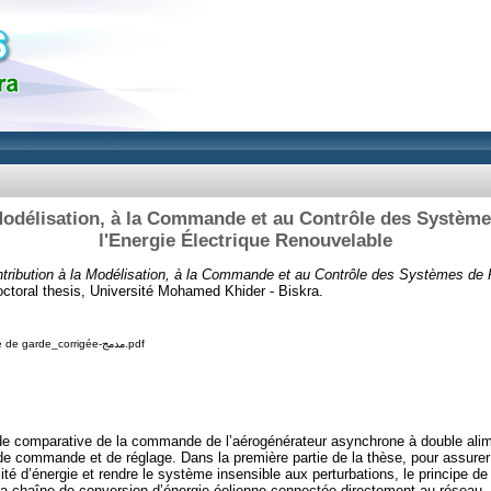
Modélisation, à la Commande et au Contrôle des Systèm
l'Energie Électrique Renouvelable
tribution à la Modélisation, à la Commande et au Contrôle des Systèmes de P
ctoral thesis, Université Mohamed Khider - Biskra.
a-Afaf BENAMOR_page de garde_corrigée-مدمج.pdf
ude comparative de la commande de l’aérogénérateur asynchrone à double al
 de commande et de réglage. Dans la première partie de la thèse, pour assu
lité d’énergie et rendre le système insensible aux perturbations, le principe
 la chaîne de conversion d’énergie éolienne connectée directement au réseau, a