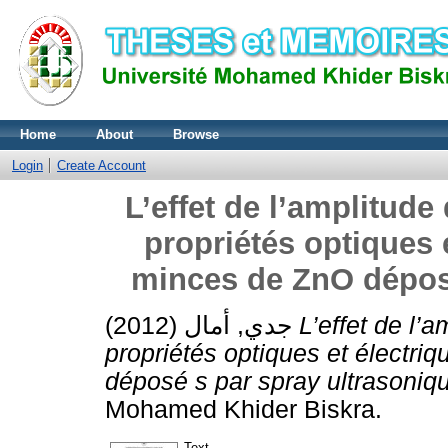
Home
About
Browse
Login
Create Account
L’effet de l’amplitude
propriétés optiques 
minces de ZnO déposé
جدي, أمال
(2012)
L’effet de l’
propriétés optiques et électr
déposé s par spray ultrasoniq
Mohamed Khider Biskra.
Text