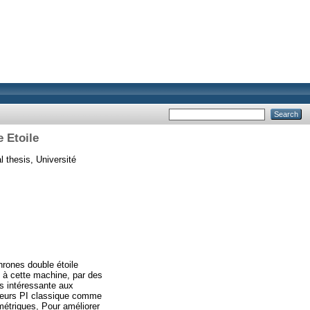
 Etoile
 thesis, Université
rones double étoile
 à cette machine, par des
ès intéressante aux
ateurs PI classique comme
métriques, Pour améliorer