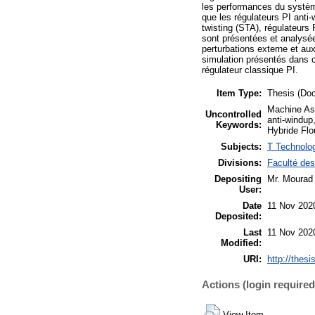
les performances du système
que les régulateurs PI anti
twisting (STA), régulateurs
sont présentées et analysée
perturbations externe et au
simulation présentés dans c
régulateur classique PI.
Item Type:
Thesis (Doc
Machine As
Uncontrolled
anti-windup
Keywords:
Hybride Flo
Subjects:
T Technolog
Divisions:
Faculté des
Depositing
Mr. Mourad 
User:
Date
11 Nov 202
Deposited:
Last
11 Nov 202
Modified:
URI:
http://thesi
Actions (login required
View Item