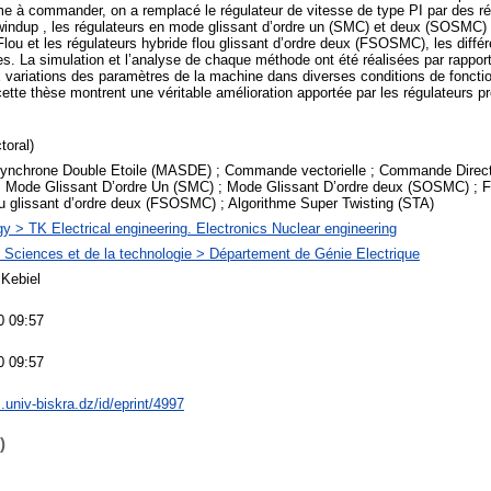
 à commander, on a remplacé le régulateur de vitesse de type PI par des rég
-windup , les régulateurs en mode glissant d’ordre un (SMC) et deux (SOSMC) 
 Flou et les régulateurs hybride flou glissant d’ordre deux (FSOSMC), les diff
s. La simulation et l’analyse de chaque méthode ont été réalisées par rappor
x variations des paramètres de la machine dans diverses conditions de foncti
ette thèse montrent une véritable amélioration apportée par les régulateurs p
toral)
ynchrone Double Etoile (MASDE) ; Commande vectorielle ; Commande Direct
, Mode Glissant D’ordre Un (SMC) ; Mode Glissant D’ordre deux (SOSMC) ; F
u glissant d’ordre deux (FSOSMC) ; Algorithme Super Twisting (STA)
y > TK Electrical engineering. Electronics Nuclear engineering
 Sciences et de la technologie > Département de Génie Electrique
Kebiel
0 09:57
0 09:57
s.univ-biskra.dz/id/eprint/4997
)