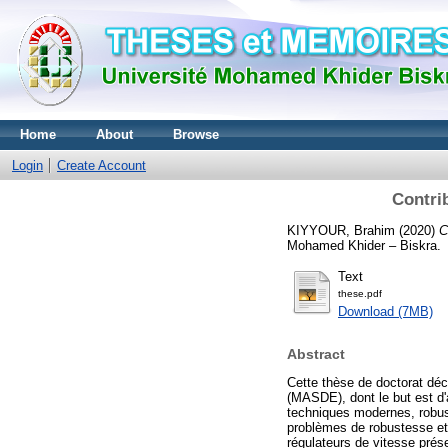
Home
About
Browse
Login
Create Account
Contri
KIYYOUR, Brahim
(2020)
C
Mohamed Khider – Biskra.
Text
these.pdf
Download (7MB)
Abstract
Cette thèse de doctorat dé
(MASDE), dont le but est d
techniques modernes, robust
problèmes de robustesse et 
régulateurs de vitesse prés