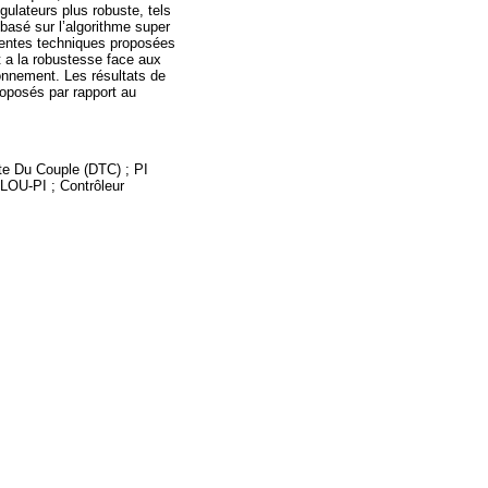
ulateurs plus robuste, tels
basé sur l’algorithme super
érentes techniques proposées
t a la robustesse face aux
onnement. Les résultats de
roposés par rapport au
e Du Couple (DTC) ; PI
LOU-PI ; Contrôleur