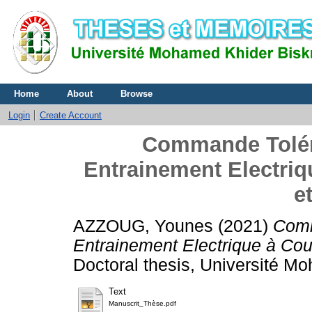
Home
About
Browse
Login
Create Account
Commande Tolér
Entrainement Electriq
e
AZZOUG, Younes
(2021)
Comm
Entrainement Electrique à Cou
Doctoral thesis, Université M
Text
Manuscrit_Thèse.pdf