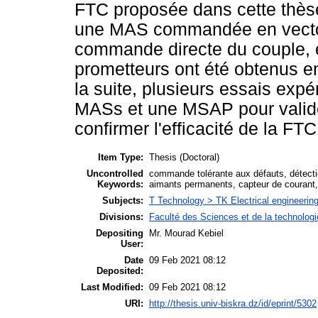
FTC proposée dans cette thèse
une MAS commandée en vector
commande directe du couple, 
prometteurs ont été obtenus en
la suite, plusieurs essais exp
MASs et une MSAP pour valider
confirmer l'efficacité de la FT
Item Type:
Thesis (Doctoral)
Uncontrolled
commande tolérante aux défauts, détecti
Keywords:
aimants permanents, capteur de couran
Subjects:
T Technology > TK Electrical engineering
Divisions:
Faculté des Sciences et de la technolog
Depositing
Mr. Mourad Kebiel
User:
Date
09 Feb 2021 08:12
Deposited:
Last Modified:
09 Feb 2021 08:12
URI:
http://thesis.univ-biskra.dz/id/eprint/5302