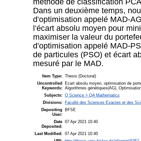
méthode de classification PCA 
Dans un deuxième temps, nous
d'optimisation appelé MAD-AG 
l'écart absolu moyen pour min
maximiser la valeur du portefeu
d'optimisation appelé MAD-PSO
de particules (PSO) et écart a
mesuré par le MAD.
Item Type:
Thesis (Doctoral)
Uncontrolled
Ecart absolu moyen, optimisation de porte
Keywords:
Algorithmes génétiques(AG), Optimisation
Subjects:
Q Science > QA Mathematics
Divisions:
Faculté des Sciences Exactes et des Sci
Depositing
BFSE
User:
Date
07 Apr 2021 10:40
Deposited:
Last Modified:
07 Apr 2021 10:40
URI:
http://thesis.univ-biskra.dz/id/eprint/5357