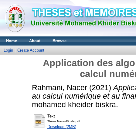
Home
About
Browse
Login
Create Account
Application des algo
calcul numér
Rahmani, Nacer
(2021)
Applic
au calcul numérique et au fina
mohamed kheider biskra.
Text
Thèse Nacer-Finale.pdf
Download (2MB)