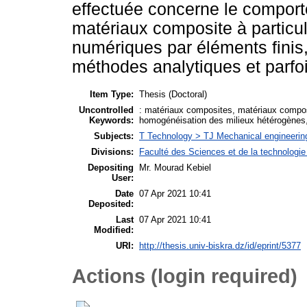
effectuée concerne le comport
matériaux composite à particul
numériques par éléments finis
méthodes analytiques et parfo
Item Type:
Thesis (Doctoral)
Uncontrolled
: matériaux composites, matériaux compos
Keywords:
homogénéisation des milieux hétérogènes,
Subjects:
T Technology > TJ Mechanical engineerin
Divisions:
Faculté des Sciences et de la technolog
Depositing
Mr. Mourad Kebiel
User:
Date
07 Apr 2021 10:41
Deposited:
Last
07 Apr 2021 10:41
Modified:
URI:
http://thesis.univ-biskra.dz/id/eprint/5377
Actions (login required)