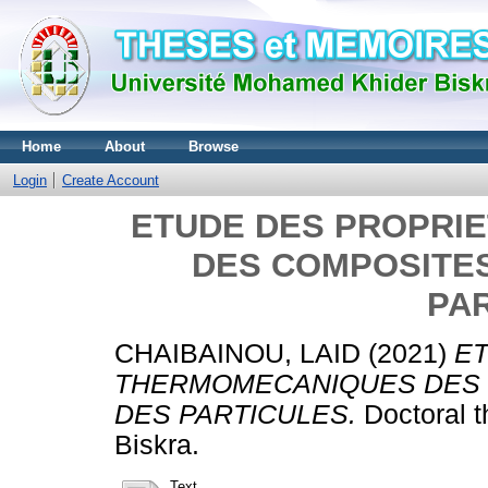
Home
About
Browse
Login
Create Account
ETUDE DES PROPRI
DES COMPOSITE
PA
CHAIBAINOU, LAID
(2021)
E
THERMOMECANIQUES DES 
DES PARTICULES.
Doctoral t
Biskra.
Text