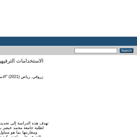
الاس
(2021)
زروقي, رياض
لطلبة جامعة محمد خيضر بس
ومقارنتها بما هو متنا
التعرف على ماهية وكيفية 