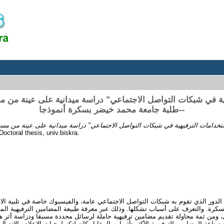
-طلبة جامعة محمد خيضر بسكرة أنموذجا-
تخدامات الترفيهية في شبكات التواصل الاجتماعي" دراسة ميدانية على عينة من مست
octoral thesis, univ.biskra.
كرة. والتعرف على أسباب تشكلها. وذلك عبر معرفة طبيعة المضامين الترفيهية ال
ول، ومن ثمة محاولة تقديم مضامين ترفيهية حاملة لرسائل محددة مسبقا ودراسة أثر 
صناعة المضامين الترفيهية الأكثر تأثيرا. وبالمقابل كان لتكنولوجيات الإعلام والاتصا