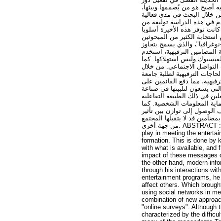
يه أصبح هو من يُصممها ويبثها
من خلال البحث في مدى فعالية
م في هذه الدراسة توليفة من
انت توفر هذه الأخيرة أسلوبا
 استجابة الكثير من المبحوثين
-نوغرافيا"، والذي يسمح بتجاوز
 المضامين الترفيهية، استخدم
فيسبوك وليس استهلاكها. كما
التواصل الاجتماعي. من خلال
حاجات الترفيهية لطلبة جامعة
فيهية، مما دفع القائمين على
لتي يسعون لتلبيتها في صناعة
لين في ذلك الطبيعة التفاعلية
اية المعلومات الشخصية. كما
الوصول إلى توازن بين تأثير
ضامين قد لا يتقبلها المجتمع
من جهة أخرى. ABSTRACT : This study aims to determine the role that social media networks in general, and facebook in particular,
play in meeting the enterta
formation. This is done by 
with what is available, and
impact of these messages on
the other hand, modern info
through his interactions wit
entertainment programs, he
affect others. Which brough
using social networks in me
combination of new approac
"online surveys". Although t
characterized by the difficu