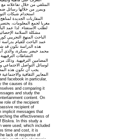
المتلقي من خلال تفاعلاته مع ،
ويمرر من خلالها رسائل ضمني
استخدام شبكات التوا
المقاربات الجديدة لمناهج
مغريا لجمع المعلومات، يختصر 
لطلب الاستفتاء. لذا عمد البا
مشكلة السلامة الإحصائي
الباحث المنهج التجريبي كو
عمد الباحث للقيام بدراسة 
هذه الدراسة نكون قد شكل
محمد خيضر بسكرة، والذي أبان
النشاطات الترفيهية
المضامين الترفيهية. وذلك من
لوسائل التواصل الاجتماعي و
يجب أن تكون هذه المضا
المعايير الثقافية والاجتماعي
y the causes of its
emselves and comparing it
messages and study the
entertainment content. On
 role of the recipient
passive recipient of
 implicit messages that
arching the effectiveness of
Biskra. In this study a
n were used, which included
s time and cost, it is
the lack of response of