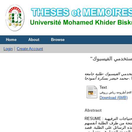
Home
About
Browse
Login
Create Account
"الاستخدامات الترفيهية في شبكات التواصل الاجتماعي" دراسة ميدانية على عينة من مستخدمي الفيسبوك
"خدمي الفيسبوك -طلبة جامعة
محمد خيضر بسكرة أنموذجا-.
D
Text
أطروحة رياض زروقي.pdf
Download (6MB)
Abstract
RESUME : تهدف هذه الدراسة إلى تحديد الدور الذي تقوم به شبكات التواصل الاجتماعي عامة، والفيسبوك خاصة في تلبية الاحتياجات الترفيهية
منتجة من طرف الطلبة أنفسهم
هذه الرسائل على الطلبة. قصد
ل الحديثة الفضل في تفعيل دور