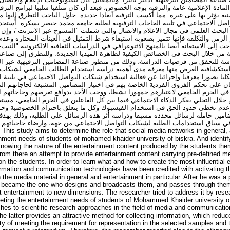
المادة الإعلامية عامة والترفيه بوجه الخصوص، فبعد أن كان متلقيا سلبيا لبرامج الترف
ة يؤثر بها على غيره. مما أكسب الترفيه أبعادا جديدة. حاول الباحث التطرق إليها 
صل الاجتماعي في تلبية الحاجات الترفيهية لطلبة جامعة محمد خيضر بسكرة. أُستخد
 البحث العلمي في مجال الاعلام والاتصال والتي شملت "المسوح عبر الانترنت"، وإن ك
الزمن والتكلفة فإنها تتميز بصعوبة استيفاء شرط التمثيل في العينات المختارة وعدم
حث إلى الاستعانة أيضا بالمنهج الاثنوغرافي في الدراسات الثقافية الالكترونية "النيت
ة من خلال البحث في الخصائص الكيفية لظاهرة الميديا الجديدة. وللتطرق إلى صناعة
رشة للتحقق من فرضيات الدراسة، وذلك من منظور صناعة المضامين الترفيهية عبر ال
استكشافية الغرض منها معرفة مدى أهمية دراسة استخدام الطالب الجامعي لشبكات 
نا تصورا معرفيا وإجرائيا عن فعالية استخدام شبكات التواصل الاجتماعي في تلبية ال
 على تحكم الفروق الفردية الخاصة بهم في اختيار المضامين المشبعة لحاجاتهم التر
 في الحرم الجامعي لاعتبارهم جمهورا نشطا، ووجب الأخذ بدوافع تعرضهم وحاجاتهم ا
 خلال التحلي بفكر الذكاء الاجتماعي فيما بين كل الفاعلين في الحرم الجامعي، مستغ
عدم تخطي حدود الحق في استخدام الفيسبوك وكل ما يتعلق باحترام الخصوصية وحم
مين حاملة لرسائل محددة مسبقا ودراسة أثر هذه الرسائل على الطلبة، وذلك بهدف 
ة في سياق استخدامات الطلبة لشبكات التواصل الاجتماعي من جهة، وارضاء حاجياتهم بم
inment needs of students of mohamed khaider university of biskra. And identif
knowing the nature of the entertainment content produced by the students th
 from there an attempt to provide entertainment content carrying pre-defined 
 the students. In order to learn what and how to create the most influential 
rmation and communication technologies have been credited with activating the
h the media material in general and entertainment in particular. After he was a 
 became the one who designs and broadcasts them, and passes through them
t entertainment to new dimensions. The researcher tried to address it by rese
eting the entertainment needs of students of Mohammed Khaider university of 
hes to scientific research approaches in the field of media and communicatio
he latter provides an attractive method for collecting information, which reduce
lty of meeting the requirement for representation in the selected samples and 