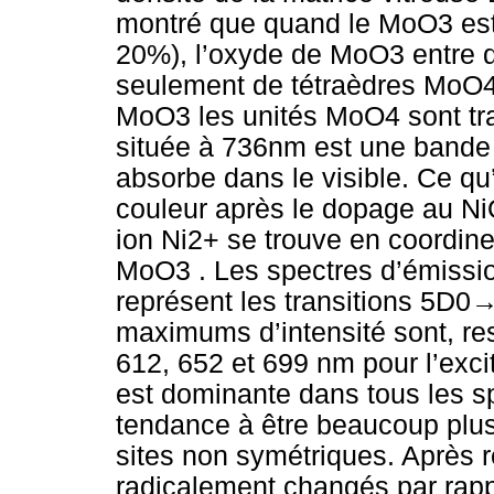
montré que quand le MoO3 est 
20%), l’oxyde de MoO3 entre d
seulement de tétraèdres MoO4
MoO3 les unités MoO4 sont t
située à 736nm est une bande t
absorbe dans le visible. Ce q
couleur après le dopage au Ni
ion Ni2+ se trouve en coordine
MoO3 . Les spectres d’émissi
représent les transitions 5D0→
maximums d’intensité sont, re
612, 652 et 699 nm pour l’exc
est dominante dans tous les sp
tendance à être beaucoup plu
sites non symétriques. Après r
radicalement changés par rappo