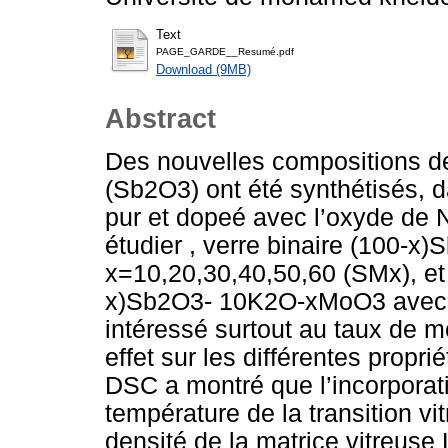
Text
PAGE_GARDE__Resumé.pdf
Download (9MB)
Abstract
Des nouvelles compositions de
(Sb2O3) ont été synthétisés,
pur et dopeé avec l’oxyde de N
étudier , verre binaire (100-
x=10,20,30,40,50,60 (SMx), et 
x)Sb2O3- 10K2O-xMoO3 avec x
intéressé surtout au taux de m
effet sur les différentes propr
DSC a montré que l’incorporat
température de la transition vit
densité de la matrice vitreus