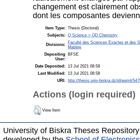
changement est clairement ob
dont les composantes devienne
Item Type:
Thesis (Doctoral)
Subjects:
Q Science > QD Chemistry
Faculté des Sciences Exactes et des Sc
Divisions:
Matière
Depositing
BFSE
User:
Date Deposited:
13 Jul 2021 08:58
Last Modified:
13 Jul 2021 08:58
URI:
http://thesis.univ-biskra.dz/id/eprint/547
Actions (login required)
View Item
University of Biskra Theses Repositor
developed by the
School of Electroni