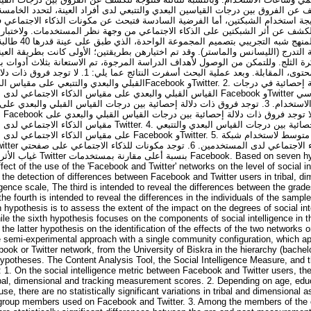
 عن الفروق بين درجات القياسين البعدي والتتبعي لدى أفراد العينة، لتحدد الخامسة
جتماعي نتيجة استخدام الشبكتين، أما الفرضية السادسة فتبحث عن مكونات الذكاء الاج
تم اعتما Facebook أو
ة الثلج. وللتمكن من الوصول لأهداف الدراسة المرجوة، تم الاستعانة بثلاث أدوات ب
الاجتماعي، أداة تحليل المحتوى، المقابلة. وبعد عملية البح
القبلي واFacebook وTwitter. 2. لا توجد فروق ذات دلالة إحصائية في درجات
القياس القبلي والبعدي على مقياس الذكاء Facebook وTwitter تبعا للسن والمستوى الدراسي
والتخصص العلمي وساعات الاستخدام. 3. توجد فروق ذات دلالة إحصائية بين درجات القياس القبلي و
ل
. لا توجد فروق ذات دلالة إحصائية بين درجات القياس البعدي والتتبعي
عل Facebook وTwitter. 5. يوجد حجم أثر متوسط لاستخدام شبكة Facebook
fect of the use of the 'Facebook and Twitter' networks on the level of social in
to the detection of differences between Facebook and Twitter users in tribal, d
igence scale, The third is intended to reveal the differences between the grades
he fourth is intended to reveal the differences in the individuals of the samp
h hypothesis is to assess the extent of the impact on the degrees of social in
ile the sixth hypothesis focuses on the components of social intelligence in 
the latter hypothesis on the identification of the effects of the two networks o
he semi-experimental approach with a single community configuration, which ap
ook or Twitter network, from the University of Biskra in the hierarchy (bachel
ypotheses. The Content Analysis Tool, the Social Intelligence Measure, and th
n: 1. On the social intelligence metric between Facebook and Twitter users, ther
ribal, dimensional and tracking measurement scores. 2. Depending on age, educa
use, there are no statistically significant variations in tribal and dimensiona
of group members used on Facebook and Twitter. 3. Among the members of th