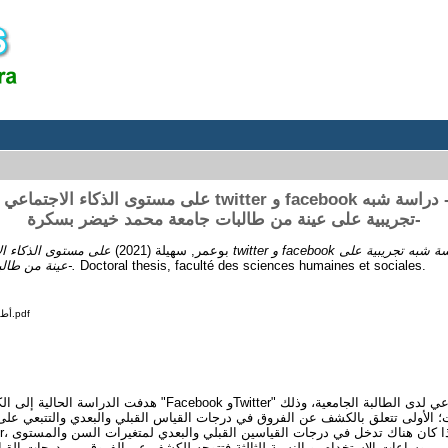
على مستوى twitter و facebook أثر استخدام شبكتي - دراسة شبه
تجريبية على عينة من طالبات جامعة محمد خيضر بسكرة-
ook أثر استخدام شبكتي - دراسة شبه تجريبية على
(2021)
بوعمر, سهيلة
عينة من طالبات جامعة محمد خيضر بسكرة-.
Doctoral thesis, faculté des sciences humaines et sociales.
أطروحة دكتوراه سهيلة بوعمر.pdf
Twitter" على مستوى الذكاء الاجتماعي لدى الطالبة الجامعية، وذلك
 الأولى تتعلق بالكشف عن الفروق في درجات القياس القبلي والبعدي والتتبعي على 
ي وساعات الاستخدام. وبالنسبة للثالثة فتتوجه للكشف عن الفروق بين درجات القيا