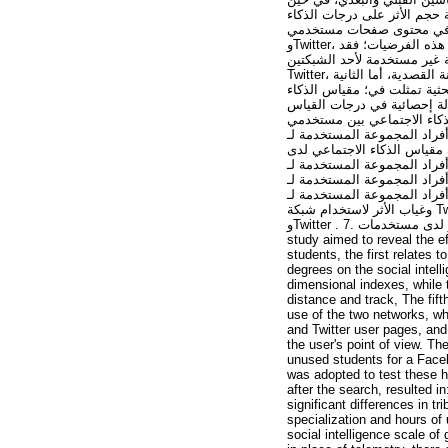
 حجم الأثر على درجات الذكاء
تماعي في محتوى صفحات مستخدمي
وTwitter، لتركز الفرضية الأخيرة على الكشف عن أثر الشبكتين على الذكاء الاجتماعي من وجهة نظر المستخدمات. ولاختبار هذه الفرضيات؛ فقد
د المنهج شبه التجريبي بتصميم المجموعة الواحدة، الذي طبق على عينة قدرها 40 طالبة غير مستخدمة لأحد الشبكتين
Twitter، من جامعة بسكرة في مرحلة التدرج (الليسانس والماستر). وقد تم اختيارهن بطريقتين؛ الأولى كانت بطريقة العينة القصدية، أما الثانية
حثية تمثلت في؛ مقياس الذكاء
ث أسفرت النتائج عما يلي: 1. لا توجد فروق ذات دلالة إحصائية في درجات القياس
لبعدي والتتبعي على مقياس الذكاء الاجتماعي بين مستخدمي
 الاجتماعي لدى أفراد المجموعة المستخدمة لـ
البعدي على مقياس الذكاء الاجتماعي لدى
أفراد المجموعة المستخدمة لـ Facebook صالح القياس البعدي. ولا توجد فروق ذات دلالة إحصائية بين درجات القياس القبلي والبعدي على
مقياس الذكاء الاجتماعي لدى أفراد المجموعة المستخدمة لـ Twitter. 4
ى مقياس الذكاء الاجتماعي لدى أفراد المجموعة المستخدمة لـ
وغياب الأثر لاستخدام شبكة Twitter على درجات الذكاء الاجتماعي لدى المستخدمين. 6. توجد مكونات للذكاء الاجتماعي على صفحتي Facebook
وTwitter . 7. غياب الأثر لدى مستخدمات Twitter بنسبة أعلى مقارنة بمستخدمات Facebook. Based on seven hypotheses, the current
study aimed to reveal the ef
students, the first relates 
degrees on the social intell
dimensional indexes, while t
distance and track, The fift
use of the two networks, wh
and Twitter user pages, and 
the user's point of view. T
unused students for a Faceb
was adopted to test these h
after the search, resulted i
significant differences in t
specialization and hours of 
social intelligence scale 