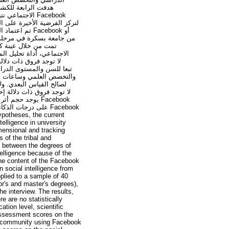
هدفت الرابعة للكشف
الا Facebook
تمت من خلال عينة كر
telligence in university
imensional and tracking
 of the tribal and
le between the degrees of
telligence because of the
the content of the Facebook
n social intelligence from
plied to a sample of 40
or's and master's degrees),
e interview. The results,
e are no statistically
tion level, scientific
l assessment scores on the
e community using Facebook