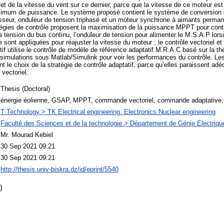
ffet de la vitesse du vent sur ce dernier, parce que la vitesse de ce moteur est
aximum de puissance. Le système proposé contient le système de conversion d
esseur, onduleur de tension triphasé et un moteur synchrone à aimants perma
égies de contrôle proposent la maximisation de la puissance MPPT pour contrô
tension du bus continu, l’onduleur de tension pour alimenter le M.S.A.P lorsq
sont appliquées pour réajuster la vitesse du moteur : le contrôle vectoriel et 
f utilise le contrôle de modèle de référence adaptatif M.R.A.C basé sur la thé
simulations sous Matlab/Simulink pour voir les performances du contrôle. Les
nt le choix de la stratégie de contrôle adaptatif, parce qu’elles paraissent a
 vectoriel.
Thesis (Doctoral)
énergie éolienne, GSAP, MPPT, commande vectoriel, commande adaptative
T Technology > TK Electrical engineering. Electronics Nuclear engineering
Faculté des Sciences et de la technologie > Département de Génie Electriqu
Mr. Mourad Kebiel
30 Sep 2021 09:21
30 Sep 2021 09:21
http://thesis.univ-biskra.dz/id/eprint/5540
)