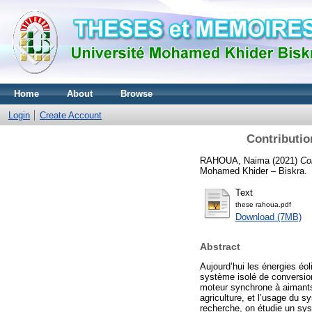
Home
About
Browse
Login
Create Account
Contributi
RAHOUA, Naima
(2021)
Co
Mohamed Khider – Biskra.
Text
these rahoua.pdf
Download (7MB)
Abstract
Aujourd’hui les énergies éo
système isolé de conversio
moteur synchrone à aimants
agriculture, et l’usage du s
recherche, on étudie un sy