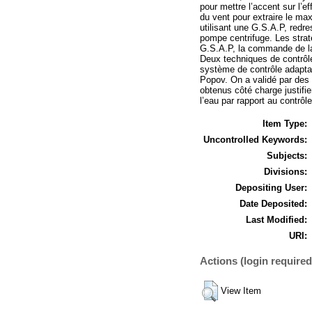
pour mettre l’accent sur l’e
du vent pour extraire le m
utilisant une G.S.A.P, redr
pompe centrifuge. Les strat
G.S.A.P, la commande de la 
Deux techniques de contrôle 
système de contrôle adaptati
Popov. On a validé par des 
obtenus côté charge justifie
l’eau par rapport au contrôle
Item Type:
Uncontrolled Keywords:
Subjects:
Divisions:
Depositing User:
Date Deposited:
Last Modified:
URI:
Actions (login required
View Item