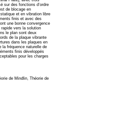
é sur des fonctions d‘ordre
est de blocage en
tatique et en vibration libre
ments finis et avec des
és ont une bonne convergence
rapide vers la solution
ns le plan sont deux
ords de la plaque vibrante
rtures dans les plaques en
e la fréquence naturelle de
 éléments finis développés
ceptables pour les charges
orie de Mindlin, Théorie de