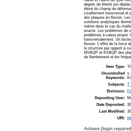
degrés de liberté (un dépl
élevé du champ de déformati
cisaillement transversal et 
des plaques en flexion. Les
solutions analytiques donné
même dans le cas du maillag
exacte. Les problèmes de vi
problèmes à valeur propre. 
transversalement. Un facteu
flexion. L‘effet de la force
la structure par rapport à c
MSBQP et KSBQP des plaques
de flambement et les fréque
Item Type:
Th
Uncontrolled
s:
Keywords:
Ki
Subjects:
T 
Divisions:
Fa
Depositing User:
Mr
Date Deposited:
30
Last Modified:
30
URI:
ht
Actions (login required