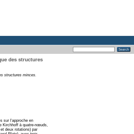
que des structures
es structures minces.
s sur l‘approche en
pe Kirchhoff à quatre-nœuds,
et deux rotations) par
ral Plate), avec trois