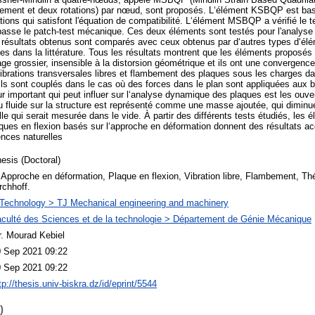
acement et deux rotations) par nœud, sont proposés. L‘élément KSBQP est bas
ons qui satisfont l'équation de compatibilité. L‘élément MSBQP a vérifié le t
passe le patch-test mécanique. Ces deux éléments sont testés pour l'analyse s
 résultats obtenus sont comparés avec ceux obtenus par d‘autres types d‘élé
es dans la littérature. Tous les résultats montrent que les éléments propos
e grossier, insensible à la distorsion géométrique et ils ont une convergence 
brations transversales libres et flambement des plaques sous les charges da
Ils sont couplés dans le cas où des forces dans le plan sont appliquées aux b
r important qui peut influer sur l‘analyse dynamique des plaques est les ouve
 du fluide sur la structure est représenté comme une masse ajoutée, qui diminu
elle qui serait mesurée dans le vide. À partir des différents tests étudiés, les
 en flexion basés sur l‘approche en déformation donnent des résultats ac
nces naturelles
esis (Doctoral)
 Approche en déformation, Plaque en flexion, Vibration libre, Flambement, Thé
rchhoff.
Technology > TJ Mechanical engineering and machinery
culté des Sciences et de la technologie > Département de Génie Mécanique
. Mourad Kebiel
 Sep 2021 09:22
 Sep 2021 09:22
tp://thesis.univ-biskra.dz/id/eprint/5544
)