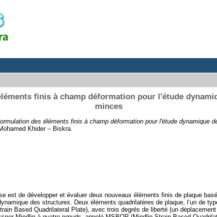
léments finis à champ déformation pour l'étude dynami
minces
ormulation des éléments finis à champ déformation pour l'étude dynamique d
é Mohamed Khider – Biskra.
hèse est de développer et évaluer deux nouveaux éléments finis de plaque basé
dynamique des structures. Deux éléments quadrilatères de plaque, l‘un de ty
ain Based Quadrilateral Plate), avec trois degrés de liberté (un déplacement 
ssner-Mindlin à quatre-nœuds, appelé MSBQP (Mindlin Strain Based Quadrilate