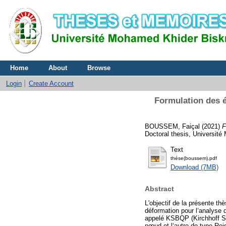
Home
About
Browse
Login
Create Account
Formulation des é
BOUSSEM, Faiçal
(2021)
F
Doctoral thesis, Universit
Text
thése(boussem).pdf
Download (7MB)
Abstract
L'objectif de la présente t
déformation pour l‘analyse 
appelé KSBQP (Kirchhoff Str
nœud et l‘autre de type Rei