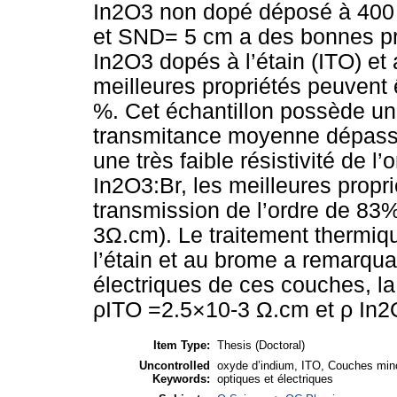
In2O3 non dopé déposé à 400 
et SND= 5 cm a des bonnes pro
In2O3 dopés à l’étain (ITO) et
meilleures propriétés peuvent
%. Cet échantillon possède une 
transmitance moyenne dépassa
une très faible résistivité de 
In2O3:Br, les meilleures propri
transmission de l’ordre de 83%, 
3Ω.cm). Le traitement thermi
l’étain et au brome a remarqua
électriques de ces couches, la 
ρITO =2.5×10-3 Ω.cm et ρ In2
Item Type:
Thesis (Doctoral)
Uncontrolled
oxyde d’indium, ITO, Couches mince
Keywords:
optiques et électriques