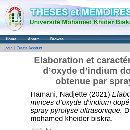
Home
About
Browse
Login
Create Account
Elaboration et caract
d’oxyde d’indium do
obtenue par spra
Hamani, Nadjette
(2021)
Elabo
minces d’oxyde d’indium dopée
spray pyrolyse ultrasonique.
Do
mohamed kheider biskra.
Text