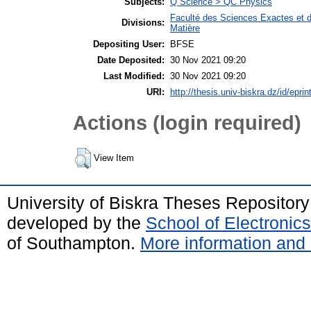
Subjects:
Q Science > QC Physics
Faculté des Sciences Exactes et d
Divisions:
Matière
Depositing User:
BFSE
Date Deposited:
30 Nov 2021 09:20
Last Modified:
30 Nov 2021 09:20
URI:
http://thesis.univ-biskra.dz/id/epri
Actions (login required)
View Item
University of Biskra Theses Repositor
developed by the
School of Electroni
of Southampton.
More information and 