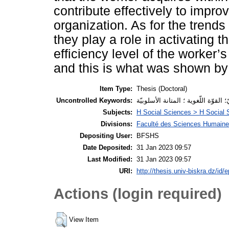
contribute effectively to improv
organization. As for the trend
they play a role in activating 
efficiency level of the worker’
and this is what was shown by 
Item Type:
Thesis (Doctoral)
Uncontrolled Keywords:
؛ القوّة اللّغوية ؛ المتانة الأسلوبيّة
Subjects:
H Social Sciences > H Social 
Divisions:
Faculté des Sciences Humaines
Depositing User:
BFSHS
Date Deposited:
31 Jan 2023 09:57
Last Modified:
31 Jan 2023 09:57
URI:
http://thesis.univ-biskra.dz/id/
Actions (login required)
View Item