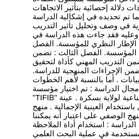
ات دلالة إحصائية بتأثير الاتجاهات
ما تم تحديده في إشكالية الدراسة
ظرية في وصف وتحليل تأثير التدريب
وعليه فقد جاءت هذه الدراسة في
 الإطار النظري للمؤسسة. الفصل
ل المؤسسة. الفصل الثالث : تضمن
تضمن التدريب المهني كأداة لتحقيق
تضمن الإجراءات المنهجية للدراسة
نات . أما بالنسبة لأهم الخطوات
مجال الدراسة : تم اختيار مؤسسة
"TIFIB" للنسيج المتواجدة في المنطقة الصناعية لولاية بسكرة . عينة
 حدد حجمها ب187 عامل باستخدام العينية الإجمالية . منهج
نهج الوصفي على اعتبار أنه يمكننا
لدراسة : استخدام أداة الملاحظة
المستخدمة في عملية البحث العلمي