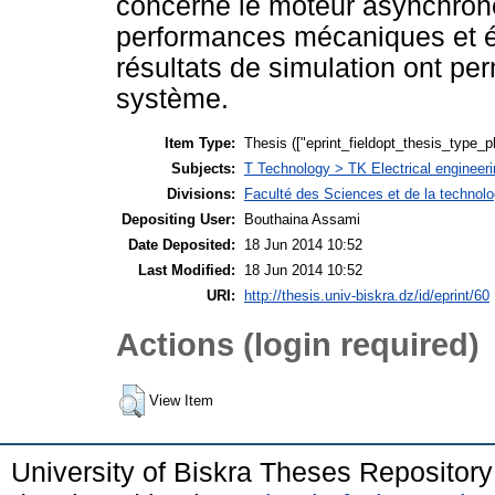
concerne le moteur asynchrone
performances mécaniques et él
résultats de simulation ont pe
système.
Item Type:
Thesis (["eprint_fieldopt_thesis_type_p
Subjects:
T Technology > TK Electrical engineeri
Divisions:
Faculté des Sciences et de la technol
Depositing User:
Bouthaina Assami
Date Deposited:
18 Jun 2014 10:52
Last Modified:
18 Jun 2014 10:52
URI:
http://thesis.univ-biskra.dz/id/eprint/60
Actions (login required)
View Item
University of Biskra Theses Repositor