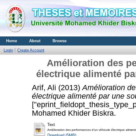
Home
About
Browse
Login
Create Account
Amélioration des p
électrique alimenté p
Arif, Ali
(2013)
Amélioration de
électrique alimenté par une so
["eprint_fieldopt_thesis_type_p
Mohamed Khider Biskra.
Text
Amélioration des performances d’un véhicule électrique alimen
Download (5MB)