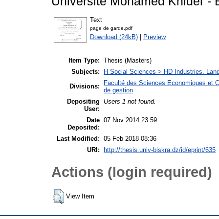
Université Mohamed Khider - B
Text
page de garde.pdf
Download (24kB)
|
Preview
Item Type:
Thesis (Masters)
Subjects:
H Social Sciences > HD Industries. La
Faculté des Sciences Economiques et C
Divisions:
de gestion
Depositing
Users 1 not found.
User:
Date
07 Nov 2014 23:59
Deposited:
Last Modified:
05 Feb 2018 08:36
URI:
http://thesis.univ-biskra.dz/id/eprint/635
Actions (login required)
View Item