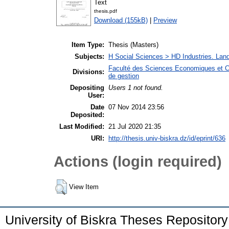
Text
thesis.pdf
Download (155kB)
|
Preview
Item Type:
Thesis (Masters)
Subjects:
H Social Sciences > HD Industries. La
Faculté des Sciences Economiques et C
Divisions:
de gestion
Depositing
Users 1 not found.
User:
Date
07 Nov 2014 23:56
Deposited:
Last Modified:
21 Jul 2020 21:35
URI:
http://thesis.univ-biskra.dz/id/eprint/636
Actions (login required)
View Item
University of Biskra Theses Repositor