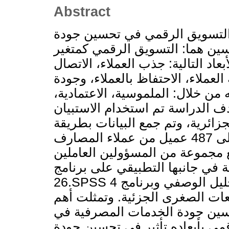
Abstract
 التسويق الرقمي في تحسين جودة
سين هما: التسويق الرقمي كمتغير
اد التالية: جذب العملاء، الاتصال
العملاء، الاحتفاظ بالعملاء، وجودة
 من خلال: الملموسية، الاعتمادية،
دف الدراسة تم استخدام الاستبيان
زائرية، وتم جمع البيانات بطريقة
العينة العشوائية حيث اشتملت العينة على 487 عميل من عملاء المصارف
مع مجموعة من المسؤولين العاملين
 في جانبها التطبيقي على برنامج
26.SPSS في التحليل الوصفي وبرنامج 4SmartPLS فتم استخدامه في
بعات الصغرى الجزئية. وتمثلت أهم
حسين جودة الخدمات المصرفية في
مي بأبعاده تأثير في تحسين جودة