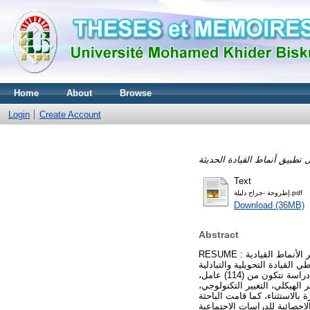
Home
About
Browse
Login
Create Account
Text
إطروحة -جراح دليلة.pdf
Download (36MB)
Abstract
RESUME : ان نجاح المنظمات الحديثة متوقف على نمط القيادة المتبع في إدارة التغيير التنظيمي، وبغية الوصول الى أكثر الأنماط القيادية
 القيادة التحويلية والتبادلية
لدراسة تأثيرهما على إدارة التغيير التنظيمي في مؤسسة الاسمنت، وللإجابة على سؤال البحث تم اختيار عينة دراسة تتكون من (114) عامل،
 من (37) فقرة، وزعت على (9) مجالات تشمل: التغيير الهيكلي، التغيير التكنولوجي
 بالاستثناء، كما قامت الباحثة
عينة باستخدام الرزمة الإحصائية للدراسات الاجتماعية