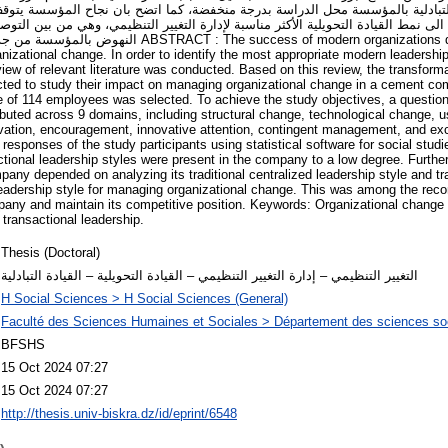
والتبادلية بالمؤسسة محل الدراسة بدرجة منخفضة، كما اتضح بان نجاح المؤسسة يتوق
 الى نمط القيادة التحويلية الأكثر مناسبة لإدارة التغيير التنظيمي، وهي من بين التو
success of modern organizations depends on the leadership
nizational change. In order to identify the most appropriate modern leadershi
iew of relevant literature was conducted. Based on this review, the transforma
ected to study their impact on managing organizational change in a cement c
e of 114 employees was selected. To achieve the study objectives, a questio
ributed across 9 domains, including structural change, technological change, 
otivation, encouragement, innovative attention, contingent management, and 
e responses of the study participants using statistical software for social stud
ctional leadership styles were present in the company to a low degree. Furth
pany depended on analyzing its traditional centralized leadership style and tr
 leadership style for managing organizational change. This was among the re
mpany and maintain its competitive position. Keywords: Organizational chan
 transactional leadership.
Thesis (Doctoral)
التغيير التنظيمي – إدارة التغيير التنظيمي – القيادة التحويلية – القيادة التبادلية
H Social Sciences > H Social Sciences (General)
Faculté des Sciences Humaines et Sociales > Département des sciences so
BFSHS
15 Oct 2024 07:27
15 Oct 2024 07:27
http://thesis.univ-biskra.dz/id/eprint/6548