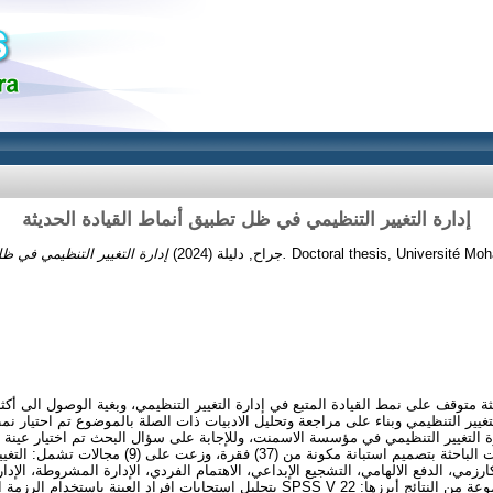
إدارة التغيير التنظيمي في ظل تطبيق أنماط القيادة الحديثة
(2024)
جراح, دليلة
إدارة التغيير التنظيمي في ظل تطبيق أنماط القيادة الحديثة.
Doctoral thesis, Université Mo
لتغيير التنظيمي وبناء على مراجعة وتحليل الادبيات ذات الصلة بالموضوع تم احتيار نمطي
ولتحقيق اهداف الدراسة قامت الباحثة بتصميم استبانة مكونة،
ارزمي، الدفع الالهامي، التشجيع الإبداعي، الاهتمام الفردي، الإدارة المشروطة، الإدارة
بتحليل استجابات افراد ال SPSS V 22 وتوصلت الدراسة الى مجموعة من النتائج أبرزها: