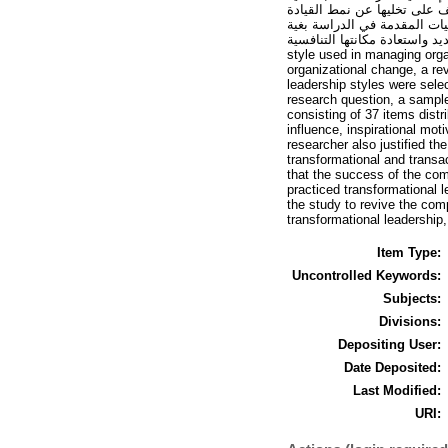
ف على تخليها عن نمط القيادة
صيات المقدمة في الدراسة بغية
النهوض بالمؤسسة من جديد واستعادة مكانتها التنافسية ABSTRACT : The 
style used in managing orga
organizational change, a rev
leadership styles were sel
research question, a sampl
consisting of 37 items dist
influence, inspirational m
researcher also justified th
transformational and transa
that the success of the com
practiced transformational
the study to revive the co
transformational leadership,
Item Type:
Uncontrolled Keywords:
Subjects:
Divisions:
Depositing User:
Date Deposited:
Last Modified:
URI: