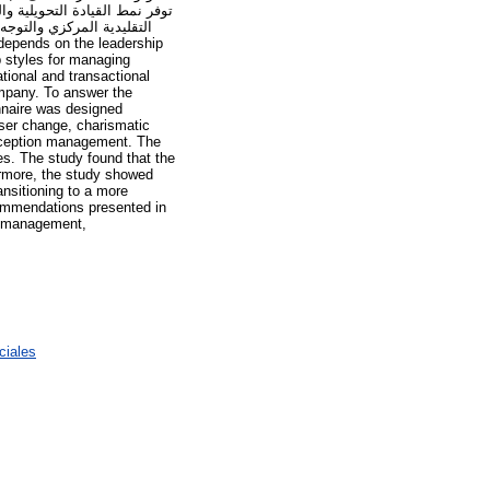
توفر نمط القيادة التحويلية 
التقليدية المركزي والتوجه
p styles for managing
tional and transactional
ompany. To answer the
nnaire was designed
user change, charismatic
exception management. The
ies. The study found that the
ermore, the study showed
ansitioning to a more
commendations presented in
ge management,
ciales