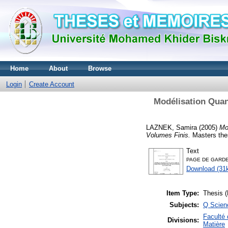
Home
About
Browse
Login
Create Account
Modélisation Quan
LAZNEK, Samira
(2005)
Mo
Volumes Finis.
Masters thes
Text
PAGE DE GARDE
Download (31
Item Type:
Thesis (
Subjects:
Q Scien
Faculté 
Divisions:
Matière