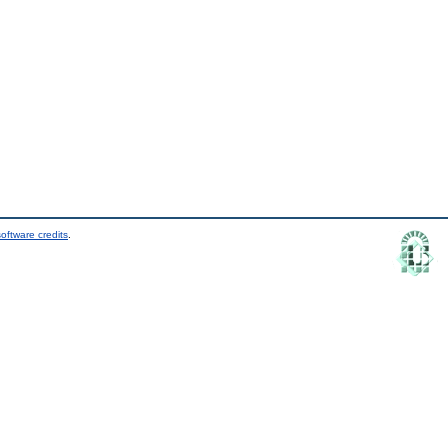
oftware credits
.