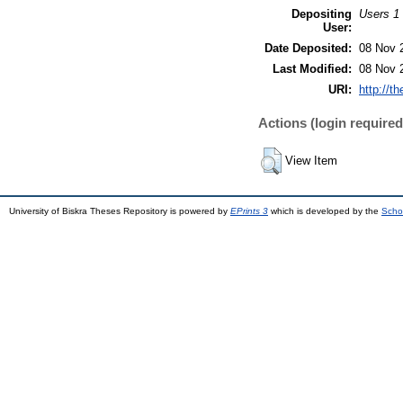
Depositing
Users 1 
User:
Date Deposited:
08 Nov 
Last Modified:
08 Nov 
URI:
http://t
Actions (login required
View Item
University of Biskra Theses Repository is powered by
EPrints 3
which is developed by the
Scho