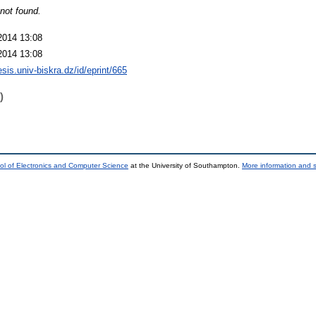
not found.
2014 13:08
2014 13:08
hesis.univ-biskra.dz/id/eprint/665
)
ol of Electronics and Computer Science
at the University of Southampton.
More information and s