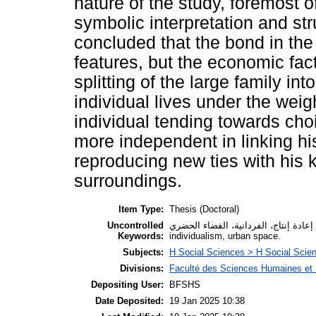
nature of the study, foremost o
symbolic interpretation and str
concluded that the bond in the 
features, but the economic fact
splitting of the large family int
individual lives under the weigh
individual tending towards ch
more independent in linking hi
reproducing new ties with his
surroundings.
Item Type:
Thesis (Doctoral)
Uncontrolled
ابط الإجتماعي، القطيعة، إعادة إنتاج، الفردانية، الفضاء الحضري
Keywords:
individualism, urban space.
Subjects:
H Social Sciences > H Social Scien
Divisions:
Faculté des Sciences Humaines et 
Depositing User:
BFSHS
Date Deposited:
19 Jan 2025 10:38