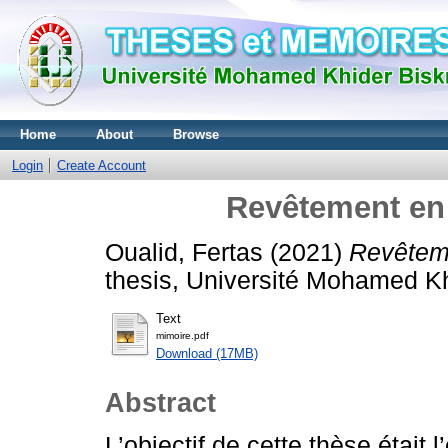
Home
About
Browse
Login
Create Account
Revêtement en 
Oualid, Fertas
(2021)
Revêteme
thesis, Université Mohamed Khi
Text
mimoire.pdf
Download (17MB)
Abstract
L’objectif de cette thèse était 