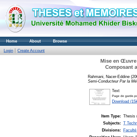
Home
About
Browse
Login
Create Account
Mise en Œuvre 
Composant a 
Rahmani, Nacer-Eddine
(20
Semi-Conducteur Par la Mét
Text
Page de garde.p
Download (15
Item Type:
Thesis 
Subjects:
T Techn
Divisions:
Faculté