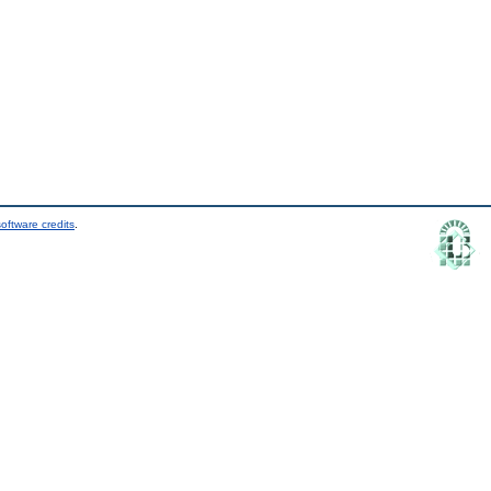
oftware credits
.