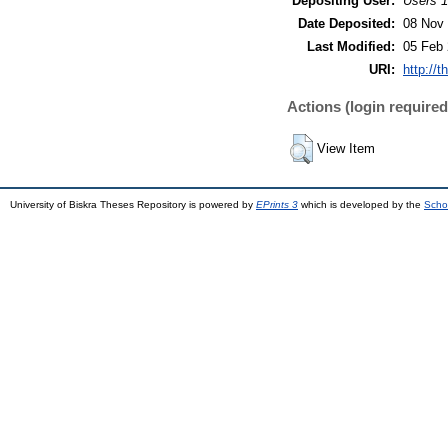
Depositing User:
Users 1
Date Deposited:
08 Nov 
Last Modified:
05 Feb 
URI:
http://t
Actions (login required
View Item
University of Biskra Theses Repository is powered by
EPrints 3
which is developed by the
Scho