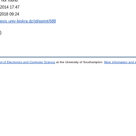
 not found.
2014 17:47
2018 09:24
hesis.univ-biskra.dz/id/eprint/688
)
ol of Electronics and Computer Science
at the University of Southampton.
More information and s