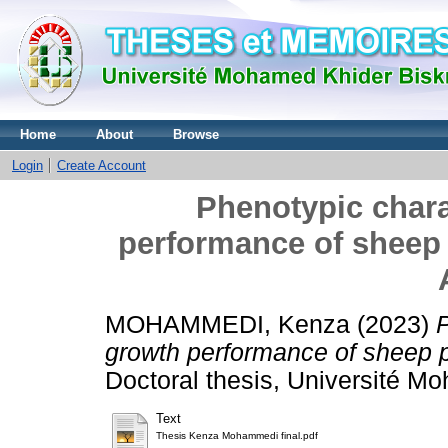
Home
About
Browse
Login
Create Account
Phenotypic chara
performance of sheep 
MOHAMMEDI, Kenza
(2023)
P
growth performance of sheep p
Doctoral thesis, Université 
Text
Thesis Kenza Mohammedi final.pdf