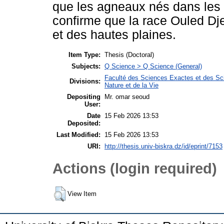
que les agneaux nés dans les r
confirme que la race Ouled Dje
et des hautes plaines.
Item Type:
Thesis (Doctoral)
Subjects:
Q Science > Q Science (General)
Faculté des Sciences Exactes et des Sci
Divisions:
Nature et de la Vie
Depositing
Mr. omar seoud
User:
Date
15 Feb 2026 13:53
Deposited:
Last Modified:
15 Feb 2026 13:53
URI:
http://thesis.univ-biskra.dz/id/eprint/7153
Actions (login required)
View Item