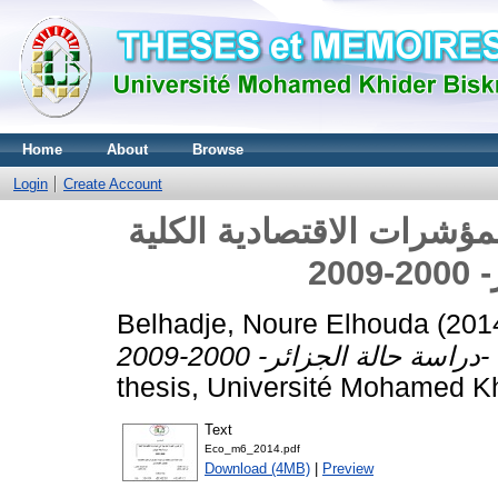
Home
About
Browse
Login
Create Account
لمؤشرات الاقتصادية الكلية
Belhadje, Noure Elhouda
(201
thesis, Université Mohamed Kh
Text
Eco_m6_2014.pdf
Download (4MB)
|
Preview