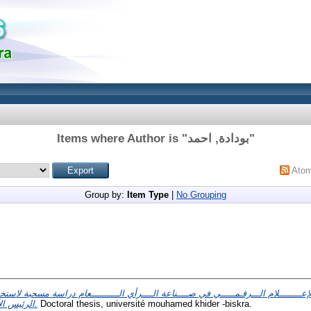
Items where Author is "
بودادة, احمد
"
Ato
Group by:
Item Type
|
No Grouping
إعــــــــلام الـــرقـمـــــي في صــــناعة الــــرأي الــــــــــعام دراسة مسحية لاس
الرئيس الأمريكي دونالد ترمب – نموذجا.
Doctoral thesis, université mouhamed khider -biskra.